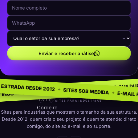
Enviar e receber análise
EGÓCIO
SEM MOD
✦
NA ESTRADA DESDE 2012
✦
PRESENÇA QUE DURA
✦
 PARA INDÚSTRIAS
✦
SITES SOB MEDI
darleicordeiro
SITES PARA INDÚSTRIAS
Sites para indústrias que mostram o tamanho da sua estrutura.
Desde 2012, quem cria o seu projeto é quem te atende: direto
comigo, do site ao e-mail e ao suporte.