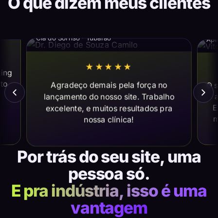
O que dizem meus clientes
Dr. Diego de Souza Camilo
Vi
Cia do Sorriso · Tubarão
Apl
★★★★★
ting
ito
Agradeço demais pela força no
O s
lançamento do nosso site. Trabalho
a
E
excelente, e muitos resultados pra
m
nossa clínica!
Por trás do seu site, uma
pessoa só.
E pra indústria, isso é uma
vantagem