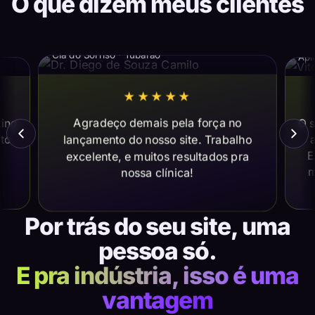
O que dizem meus clientes
Dr. Diego de Souza Camilo
Vi
Cia do Sorriso · Tubarão
Apl
★★★★★
Agradeço demais pela força no
ting
O s
lançamento do nosso site. Trabalho
ito
a
E
excelente, e muitos resultados pra
m
nossa clínica!
Por trás do seu site, uma
pessoa só.
E pra indústria, isso é uma
vantagem