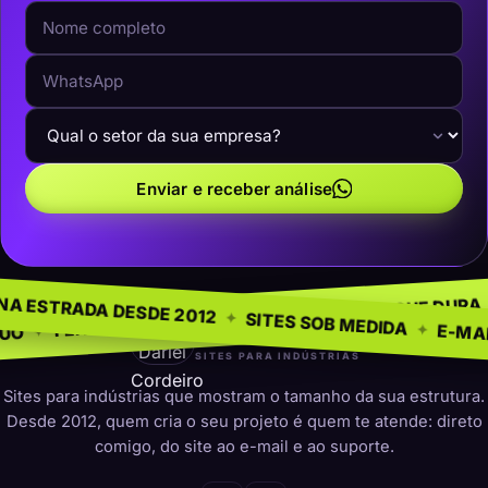
Enviar e receber análise
 NEGÓCIO
SEM MODEL
✦
NA ESTRADA DESDE 2012
✦
PRESENÇA QUE DURA
✦
ARA INDÚSTRIAS
✦
SITES SOB ME
darleicordeiro
SITES PARA INDÚSTRIAS
Sites para indústrias que mostram o tamanho da sua estrutura.
Desde 2012, quem cria o seu projeto é quem te atende: direto
comigo, do site ao e-mail e ao suporte.