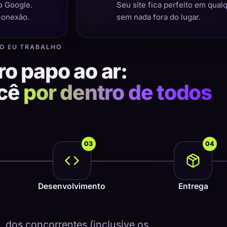
o Google.
Seu site fica perfeito em qual
conexão.
sem nada fora do lugar.
O EU TRABALHO
ro papo ao ar:
ocê
por dentro de todos
03
04
Desenvolvimento
Entrega
dos concorrentes (inclusive os