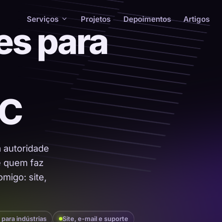
Serviços
Projetos
Depoimentos
Artigos
es para
SC
a autoridade
 é quem faz
migo: site,
 para indústrias
Site, e-mail e suporte