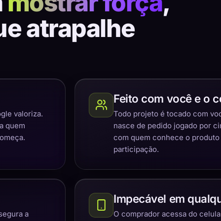
a
mostrar força
,
ue atrapalhe
Feito com você e o c
gle valoriza.
Todo projeto é tocado com você
ra quem
nasce de pedido jogado por c
começa.
com quem conhece o produto e
participação.
Impecável em qualqu
segura a
O comprador acessa do celular,