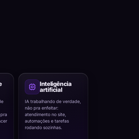
e
Inteligência
artificial
de
IA trabalhando de verdade,
não pra enfeitar:
 pra
atendimento no site,
scer
automações e tarefas
rodando sozinhas.