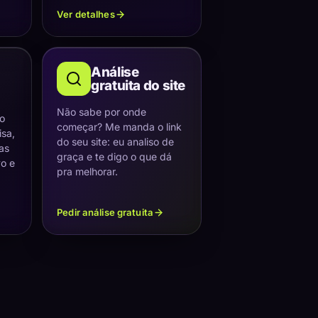
Ver detalhes
Análise
gratuita do site
Não sabe por onde
 o
começar? Me manda o link
sa,
do seu site: eu analiso de
as
graça e te digo o que dá
vo e
pra melhorar.
Pedir análise gratuita