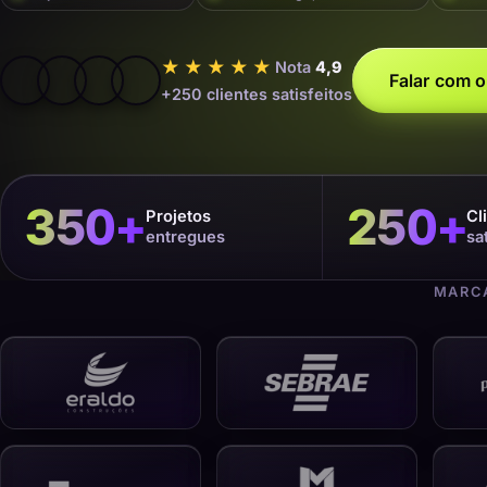
★★★★★
Nota
4,9
Falar com o
+250 clientes satisfeitos
350
+
250
+
Projetos
Cl
entregues
sa
MARCA