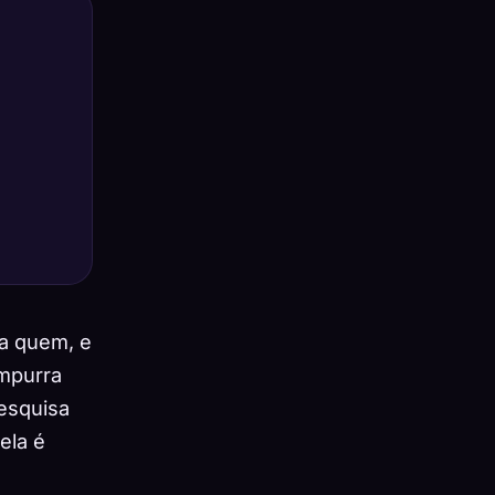
ra quem, e
empurra
pesquisa
ela é