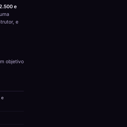
2.500 e
numa
rutor, e
m objetivo
 e