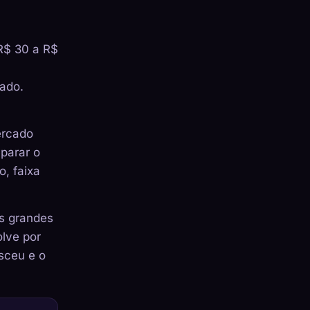
 R$ 30 a R$
hado.
ercado
parar o
o, faixa
s grandes
olve por
sceu e o