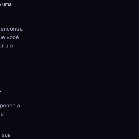
de uma
 encontra
que você
var um
r
sponde a
eu
a sua