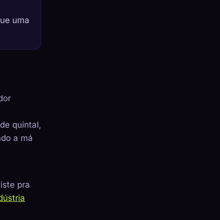
 que uma
dor
de quintal,
ndo a má
iste pra
dústria