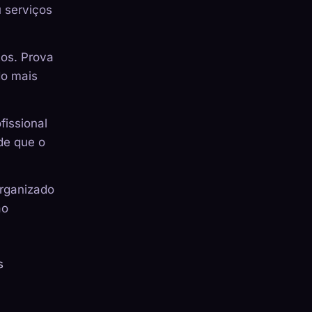
 serviços
os. Prova
do mais
fissional
de que o
organizado
ão