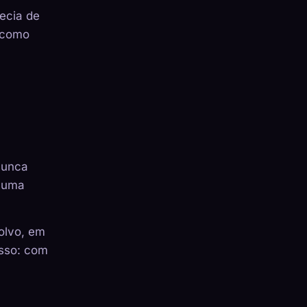
recia de
e como
nunca
a uma
olvo, em
isso: com