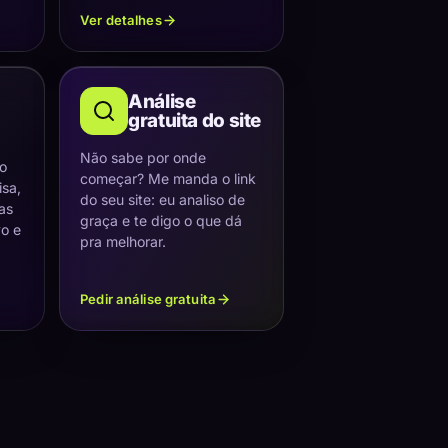
Ver detalhes
Análise
gratuita do site
Não sabe por onde
 o
começar? Me manda o link
sa,
do seu site: eu analiso de
as
graça e te digo o que dá
vo e
pra melhorar.
Pedir análise gratuita