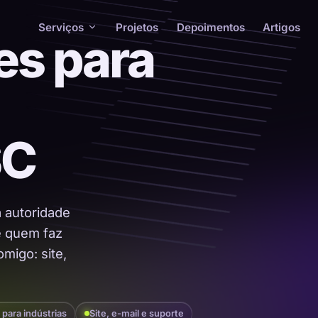
Serviços
Projetos
Depoimentos
Artigos
es para
SC
a autoridade
 é quem faz
migo: site,
 para indústrias
Site, e-mail e suporte