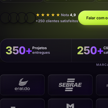
★★★★★
Nota
4,9
Falar com o
+250 clientes satisfeitos
350
+
250
+
Projetos
Cl
entregues
sa
MARCA