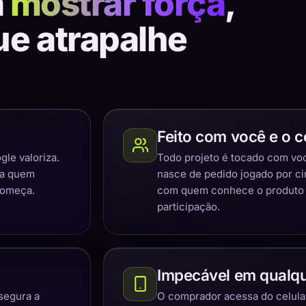
a
mostrar força
,
ue atrapalhe
Feito com você e o c
gle valoriza.
Todo projeto é tocado com você
ra quem
nasce de pedido jogado por c
começa.
com quem conhece o produto e
participação.
Impecável em qualqu
segura a
O comprador acessa do celular,