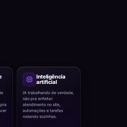
e
Inteligência
artificial
de
IA trabalhando de verdade,
não pra enfeitar:
 pra
atendimento no site,
scer
automações e tarefas
rodando sozinhas.