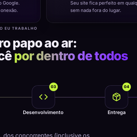
o Google.
Seu site fica perfeito em qual
conexão.
sem nada fora do lugar.
O EU TRABALHO
ro papo ao ar:
ocê
por dentro de todos
03
04
Desenvolvimento
Entrega
dos concorrentes (inclusive os