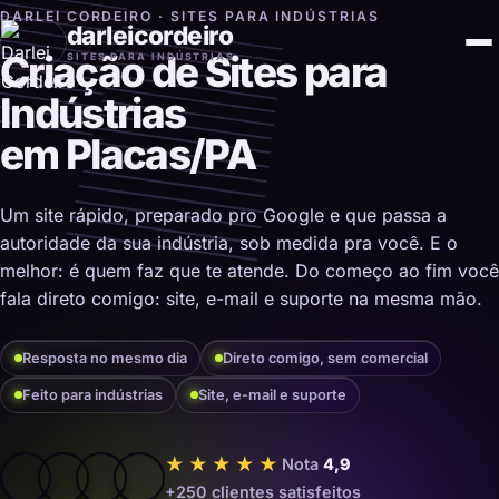
DARLEI CORDEIRO · SITES PARA INDÚSTRIAS
darleicordeiro
Criação de Sites para
SITES PARA INDÚSTRIAS
Indústrias
em Placas/PA
Um site rápido, preparado pro Google e que passa a
autoridade da sua indústria, sob medida pra você. E o
melhor: é quem faz que te atende. Do começo ao fim você
fala direto comigo: site, e-mail e suporte na mesma mão.
Resposta no mesmo dia
Direto comigo, sem comercial
Feito para indústrias
Site, e-mail e suporte
★★★★★
Nota
4,9
+250 clientes satisfeitos