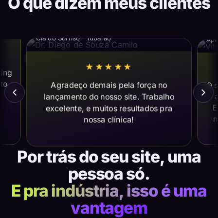
O que dizem meus clientes
Dr. Diego de Souza Camilo
Vi
Cia do Sorriso · Tubarão
Apl
★★★★★
ting
ito
Agradeço demais pela força no
O s
lançamento do nosso site. Trabalho
a
E
excelente, e muitos resultados pra
m
nossa clínica!
Por trás do seu site, uma
pessoa só.
E pra indústria, isso é uma
vantagem