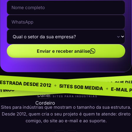
Enviar e receber análise
GÓCIO
SEM MO
✦
NA ESTRADA DESDE 2012
✦
PRESENÇA QUE DURA
✦
O PARA INDÚSTRIAS
✦
SITES SOB MEDID
darleicordeiro
SITES PARA INDÚSTRIAS
Sites para indústrias que mostram o tamanho da sua estrutura.
Desde 2012, quem cria o seu projeto é quem te atende: direto
comigo, do site ao e-mail e ao suporte.