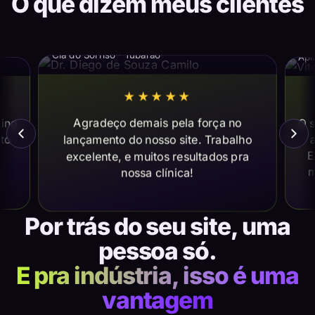
O que dizem meus clientes
Dr. Diego de Souza Camilo
Vi
Cia do Sorriso · Tubarão
Apl
★★★★★
Agradeço demais pela força no
ting
O s
lançamento do nosso site. Trabalho
ito
a
E
excelente, e muitos resultados pra
m
nossa clínica!
Por trás do seu site, uma
pessoa só.
E pra indústria, isso é uma
vantagem