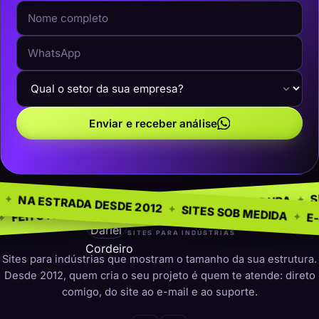
Enviar e receber análise
 AO NEGÓCIO
SEM MODELO 
✦
NA ESTRADA DESDE 2012
✦
PRESENÇA QUE DURA
✦
 INDÚSTRIAS
✦
SITES SOB 
darleicordeiro
SITES PARA INDÚSTRIAS
Sites para indústrias que mostram o tamanho da sua estrutura.
Desde 2012, quem cria o seu projeto é quem te atende: direto
comigo, do site ao e-mail e ao suporte.