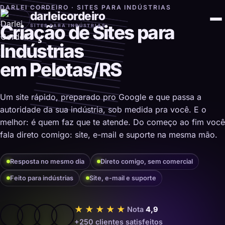
DARLEI CORDEIRO · SITES PARA INDÚSTRIAS
darleicordeiro
Criação de Sites para
SITES PARA INDÚSTRIAS
Indústrias
em Pelotas/RS
Um site rápido, preparado pro Google e que passa a
autoridade da sua indústria, sob medida pra você. E o
melhor: é quem faz que te atende. Do começo ao fim você
fala direto comigo: site, e-mail e suporte na mesma mão.
Resposta no mesmo dia
Direto comigo, sem comercial
Feito para indústrias
Site, e-mail e suporte
★★★★★
Nota
4,9
+250 clientes satisfeitos