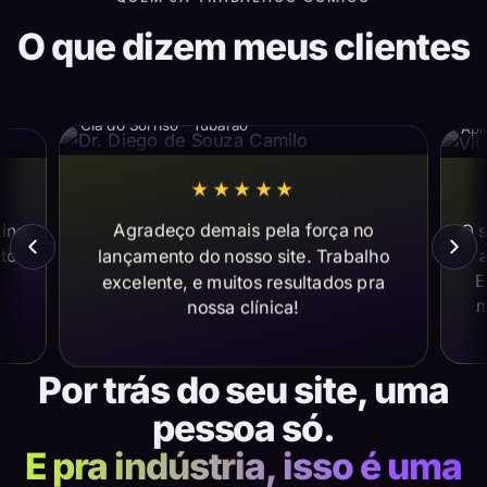
O que dizem meus clientes
Dr. Diego de Souza Camilo
Vi
Cia do Sorriso · Tubarão
Apl
★★★★★
Agradeço demais pela força no
ting
O s
lançamento do nosso site. Trabalho
ito
a
E
excelente, e muitos resultados pra
m
nossa clínica!
Por trás do seu site, uma
pessoa só.
E pra indústria, isso é uma