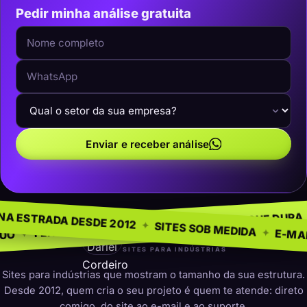
Pedir minha análise gratuita
Enviar e receber análise
O NEGÓCIO
SEM MODEL
✦
NA ESTRADA DESDE 2012
✦
PRESENÇA QUE DURA
✦
ARA INDÚSTRIAS
✦
SITES SOB ME
darleicordeiro
SITES PARA INDÚSTRIAS
Sites para indústrias que mostram o tamanho da sua estrutura.
Desde 2012, quem cria o seu projeto é quem te atende: direto
comigo, do site ao e-mail e ao suporte.