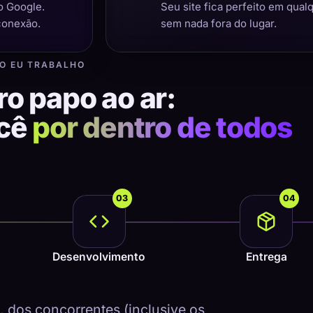
o Google.
Seu site fica perfeito em qual
conexão.
sem nada fora do lugar.
O EU TRABALHO
ro papo ao ar:
ocê
por dentro de todos
03
04
Desenvolvimento
Entrega
dos concorrentes (inclusive os