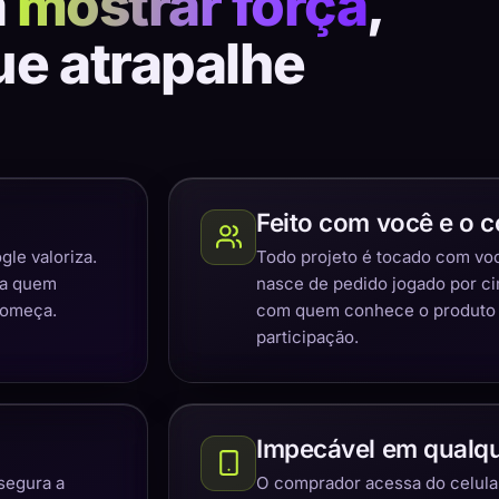
a
mostrar força
,
ue atrapalhe
Feito com você e o c
gle valoriza.
Todo projeto é tocado com você
ra quem
nasce de pedido jogado por c
começa.
com quem conhece o produto e
participação.
Impecável em qualqu
segura a
O comprador acessa do celular,