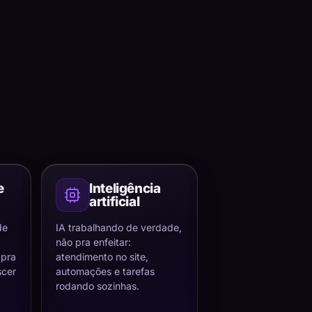
e
Inteligência
artificial
de
IA trabalhando de verdade,
não pra enfeitar:
 pra
atendimento no site,
scer
automações e tarefas
rodando sozinhas.