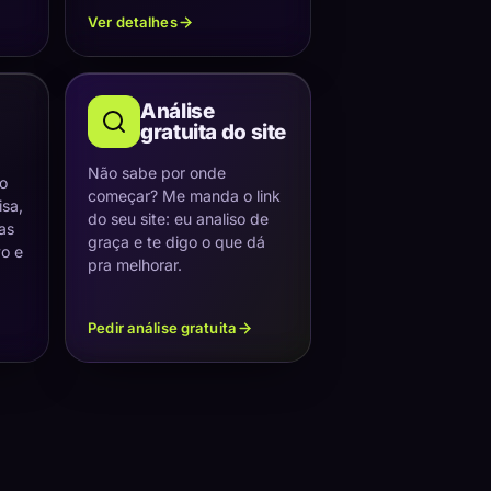
Ver detalhes
Análise
gratuita do site
Não sabe por onde
 o
começar? Me manda o link
sa,
do seu site: eu analiso de
as
graça e te digo o que dá
vo e
pra melhorar.
Pedir análise gratuita