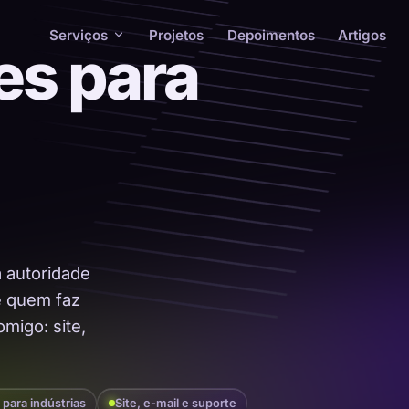
Serviços
Projetos
Depoimentos
Artigos
es para
a autoridade
 é quem faz
migo: site,
 para indústrias
Site, e-mail e suporte