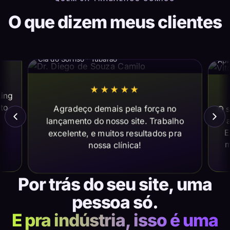
O que dizem meus clientes
Dr. Diego de Souza Camilo
Vi
Cia do Sorriso · Tubarão
Apl
★★★★★
ting
ito
Agradeço demais pela força no
O s
lançamento do nosso site. Trabalho
a
E
excelente, e muitos resultados pra
m
nossa clínica!
Por trás do seu site, uma
pessoa só.
E pra indústria, isso é uma