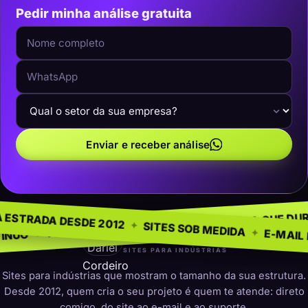
Pedir minha análise gratuita
Enviar e receber análise
NEGÓCIO
SEM MOD
✦
NA ESTRADA DESDE 2012
✦
PRESENÇA QUE DURA
✦
 PARA INDÚSTRIAS
✦
SITES SOB MEDI
darleicordeiro
SITES PARA INDÚSTRIAS
Sites para indústrias que mostram o tamanho da sua estrutura.
Desde 2012, quem cria o seu projeto é quem te atende: direto
comigo, do site ao e-mail e ao suporte.