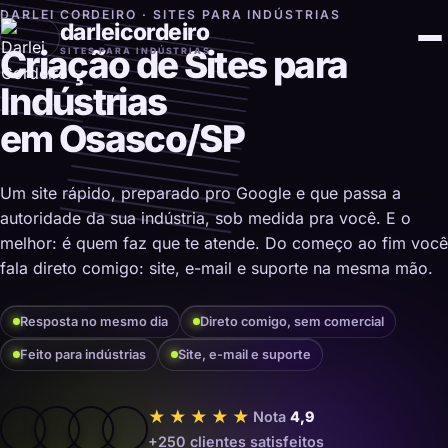
DARLEI CORDEIRO · SITES PARA INDÚSTRIAS
darleicordeiro
Criação de Sites para
SITES PARA INDÚSTRIAS
Indústrias
em Osasco/SP
Um site rápido, preparado pro Google e que passa a
autoridade da sua indústria, sob medida pra você. E o
melhor: é quem faz que te atende. Do começo ao fim você
fala direto comigo: site, e-mail e suporte na mesma mão.
Resposta no mesmo dia
Direto comigo, sem comercial
Feito para indústrias
Site, e-mail e suporte
★★★★★
Nota
4,9
+250 clientes satisfeitos