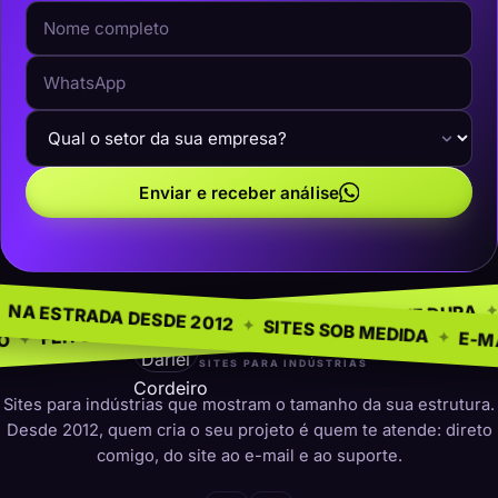
Enviar e receber análise
O NEGÓCIO
SEM MODELO
✦
NA ESTRADA DESDE 2012
✦
PRESENÇA QUE DURA
✦
RA INDÚSTRIAS
✦
SITES SOB M
darleicordeiro
SITES PARA INDÚSTRIAS
Sites para indústrias que mostram o tamanho da sua estrutura.
Desde 2012, quem cria o seu projeto é quem te atende: direto
comigo, do site ao e-mail e ao suporte.