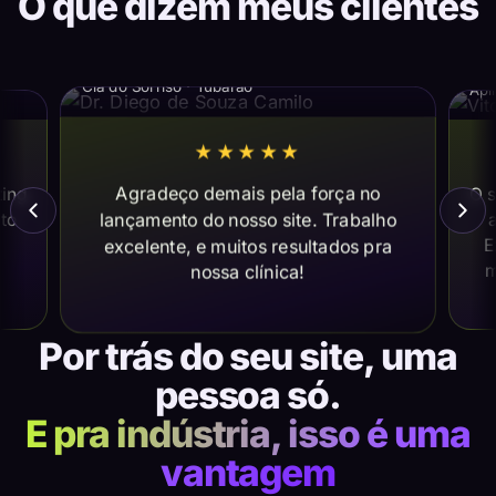
O que dizem meus clientes
Dr. Diego de Souza Camilo
Vi
Cia do Sorriso · Tubarão
Apl
★★★★★
Agradeço demais pela força no
ting
O s
lançamento do nosso site. Trabalho
ito
a
E
excelente, e muitos resultados pra
m
nossa clínica!
Por trás do seu site, uma
pessoa só.
E pra indústria, isso é uma
vantagem