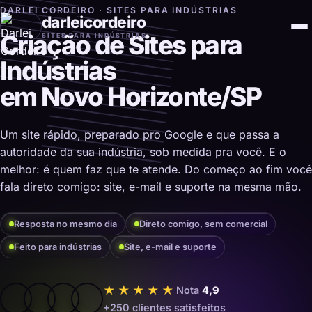
DARLEI CORDEIRO · SITES PARA INDÚSTRIAS
darleicordeiro
Criação de Sites para
SITES PARA INDÚSTRIAS
Indústrias
em Novo Horizonte/SP
Um site rápido, preparado pro Google e que passa a
autoridade da sua indústria, sob medida pra você. E o
melhor: é quem faz que te atende. Do começo ao fim você
fala direto comigo: site, e-mail e suporte na mesma mão.
Resposta no mesmo dia
Direto comigo, sem comercial
Feito para indústrias
Site, e-mail e suporte
★★★★★
Nota
4,9
+250 clientes satisfeitos