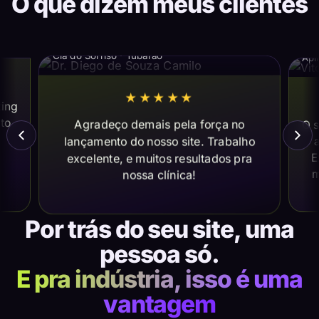
O que dizem meus clientes
Dr. Diego de Souza Camilo
Vi
Cia do Sorriso · Tubarão
Apl
★★★★★
ting
ito
Agradeço demais pela força no
O s
lançamento do nosso site. Trabalho
a
E
excelente, e muitos resultados pra
m
nossa clínica!
Por trás do seu site, uma
pessoa só.
E pra indústria, isso é uma
vantagem