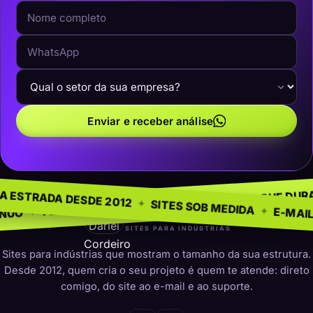
Enviar e receber análise
NEGÓCIO
SEM MOD
✦
NA ESTRADA DESDE 2012
✦
PRESENÇA QUE DURA
✦
 PARA INDÚSTRIAS
✦
SITES SOB MEDI
darleicordeiro
SITES PARA INDÚSTRIAS
Sites para indústrias que mostram o tamanho da sua estrutura.
Desde 2012, quem cria o seu projeto é quem te atende: direto
comigo, do site ao e-mail e ao suporte.