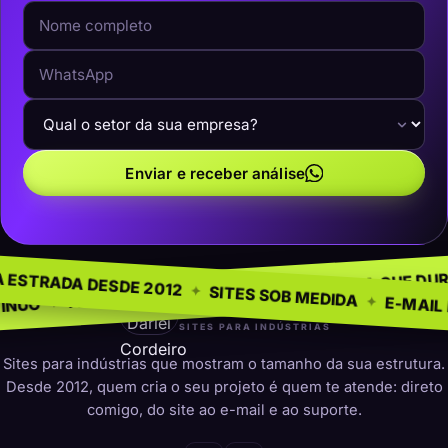
Enviar e receber análise
NEGÓCIO
SEM MOD
✦
NA ESTRADA DESDE 2012
✦
PRESENÇA QUE DURA
✦
 PARA INDÚSTRIAS
✦
SITES SOB MEDI
darleicordeiro
SITES PARA INDÚSTRIAS
Sites para indústrias que mostram o tamanho da sua estrutura.
Desde 2012, quem cria o seu projeto é quem te atende: direto
comigo, do site ao e-mail e ao suporte.