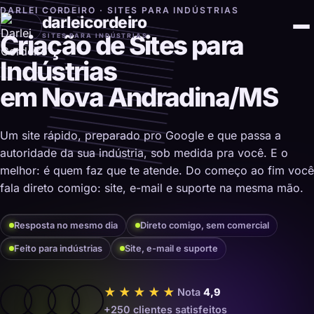
DARLEI CORDEIRO · SITES PARA INDÚSTRIAS
darleicordeiro
Criação de Sites para
SITES PARA INDÚSTRIAS
Indústrias
em Nova Andradina/MS
Um site rápido, preparado pro Google e que passa a
autoridade da sua indústria, sob medida pra você. E o
melhor: é quem faz que te atende. Do começo ao fim você
fala direto comigo: site, e-mail e suporte na mesma mão.
Resposta no mesmo dia
Direto comigo, sem comercial
Feito para indústrias
Site, e-mail e suporte
★★★★★
Nota
4,9
+250 clientes satisfeitos