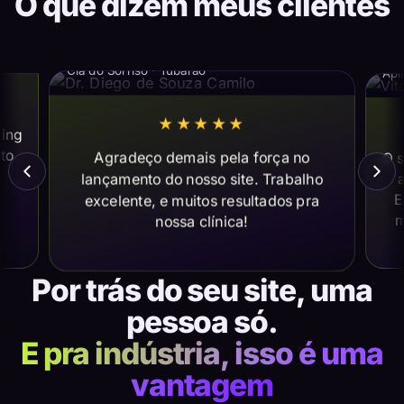
O que dizem meus clientes
Dr. Diego de Souza Camilo
Vi
Cia do Sorriso · Tubarão
Apl
★★★★★
ting
ito
Agradeço demais pela força no
O s
lançamento do nosso site. Trabalho
a
E
excelente, e muitos resultados pra
m
nossa clínica!
Por trás do seu site, uma
pessoa só.
E pra indústria, isso é uma
vantagem