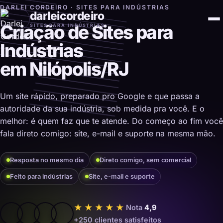
DARLEI CORDEIRO · SITES PARA INDÚSTRIAS
darleicordeiro
Criação de Sites para
SITES PARA INDÚSTRIAS
Indústrias
em Nilópolis/RJ
Um site rápido, preparado pro Google e que passa a
autoridade da sua indústria, sob medida pra você. E o
melhor: é quem faz que te atende. Do começo ao fim você
fala direto comigo: site, e-mail e suporte na mesma mão.
Resposta no mesmo dia
Direto comigo, sem comercial
Feito para indústrias
Site, e-mail e suporte
★★★★★
Nota
4,9
+250 clientes satisfeitos