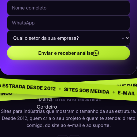
Enviar e receber análise
EGÓCIO
SEM MOD
✦
NA ESTRADA DESDE 2012
✦
PRESENÇA QUE DURA
✦
 PARA INDÚSTRIAS
✦
SITES SOB MEDI
darleicordeiro
SITES PARA INDÚSTRIAS
Sites para indústrias que mostram o tamanho da sua estrutura.
Desde 2012, quem cria o seu projeto é quem te atende: direto
comigo, do site ao e-mail e ao suporte.