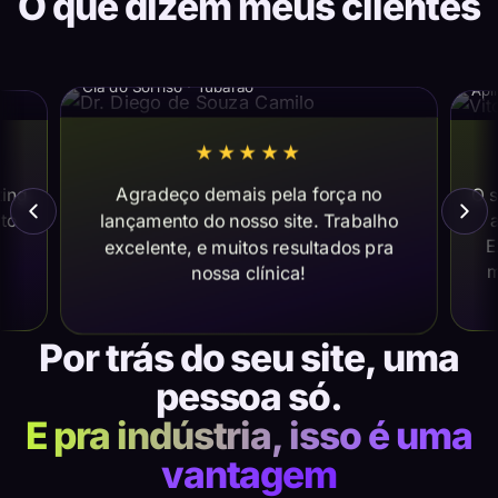
O que dizem meus clientes
Dr. Diego de Souza Camilo
Vi
Cia do Sorriso · Tubarão
Apl
★★★★★
Agradeço demais pela força no
ting
O s
lançamento do nosso site. Trabalho
ito
a
E
excelente, e muitos resultados pra
m
nossa clínica!
Por trás do seu site, uma
pessoa só.
E pra indústria, isso é uma
vantagem