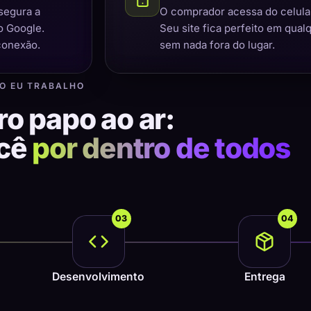
segura a
O comprador acessa do celular,
o Google.
Seu site fica perfeito em qual
conexão.
sem nada fora do lugar.
O EU TRABALHO
ro papo ao ar:
ocê
por dentro de todos
03
04
Desenvolvimento
Entrega