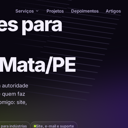
Serviços
Projetos
Depoimentos
Artigos
es para
 Mata/PE
a autoridade
 é quem faz
migo: site,
 para indústrias
Site, e-mail e suporte