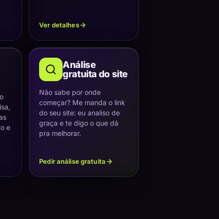
Ver detalhes
Análise
gratuita do site
Não sabe por onde
 o
começar? Me manda o link
sa,
do seu site: eu analiso de
as
graça e te digo o que dá
vo e
pra melhorar.
Pedir análise gratuita