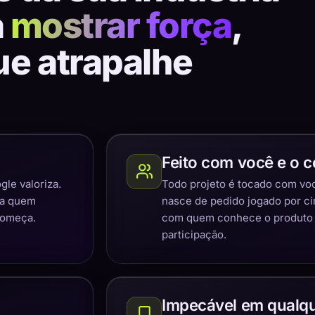
a
mostrar força
,
ue atrapalhe
Feito com você e o c
gle valoriza.
Todo projeto é tocado com você
ra quem
nasce de pedido jogado por c
começa.
com quem conhece o produto e
participação.
Impecável em qualqu