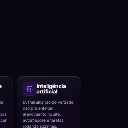
e
Inteligência
artificial
de
IA trabalhando de verdade,
não pra enfeitar:
 pra
atendimento no site,
scer
automações e tarefas
rodando sozinhas.