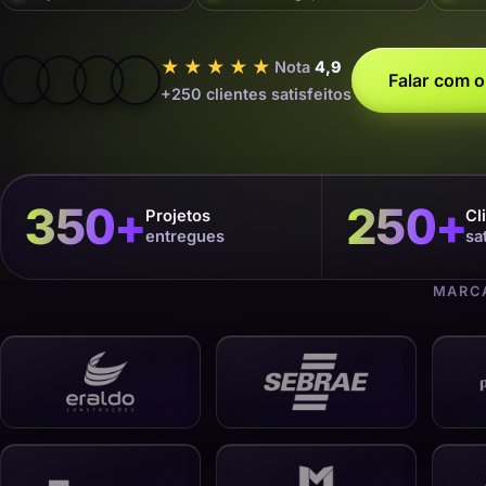
★★★★★
Nota
4,9
Falar com o
+250 clientes satisfeitos
350
+
250
+
Projetos
Cl
entregues
sa
MARCA