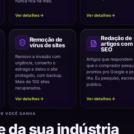
nunca fica na mão.
Ver detalhes
Ver detalhes
Redação de
Remoção de
artigos com
vírus de sites
SEO
Removo a invasão com
Artigos que respondem
urgência, conserto o
que o comprador pesqui
estrago e deixo o site
prontos pro Google e pr
protegido, com backup.
IAs. Eu pesquiso, escre
Mais de 100 sites
publico.
recuperados.
Ver detalhes
Ver detalhes
UE VOCÊ GANHA
e da sua indústria