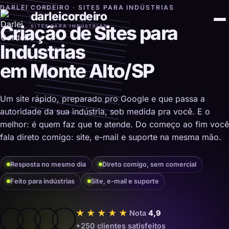
DARLEI CORDEIRO · SITES PARA INDÚSTRIAS
darleicordeiro
Criação de Sites para
SITES PARA INDÚSTRIAS
Indústrias
em Monte Alto/SP
Um site rápido, preparado pro Google e que passa a
autoridade da sua indústria, sob medida pra você. E o
melhor: é quem faz que te atende. Do começo ao fim você
fala direto comigo: site, e-mail e suporte na mesma mão.
Resposta no mesmo dia
Direto comigo, sem comercial
Feito para indústrias
Site, e-mail e suporte
★★★★★
Nota
4,9
+250 clientes satisfeitos