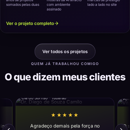
somados pelas duas
com ambiente
lado a lado no site
assinado
Ver o projeto completo
Ver todos os projetos
QUEM JÁ TRABALHOU COMIGO
O que dizem meus clientes
Dr. Diego de Souza Camilo
Vi
Cia do Sorriso · Tubarão
Apl
★★★★★
Agradeço demais pela força no
ting
O s