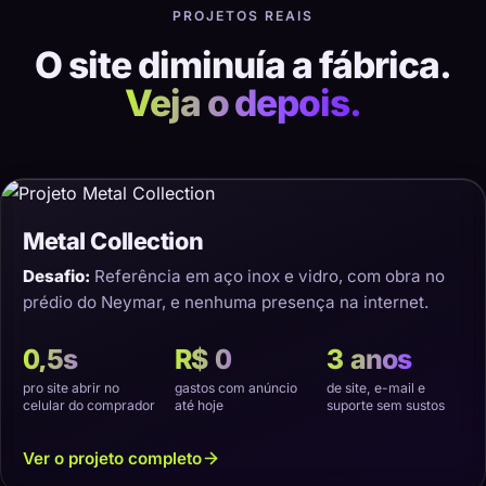
PROJETOS REAIS
O site diminuía a fábrica.
Veja o depois.
Metal Collection
Desafio:
Referência em aço inox e vidro, com obra no
prédio do Neymar, e nenhuma presença na internet.
0,5s
R$ 0
3 anos
pro site abrir no
gastos com anúncio
de site, e-mail e
celular do comprador
até hoje
suporte sem sustos
Ver o projeto completo