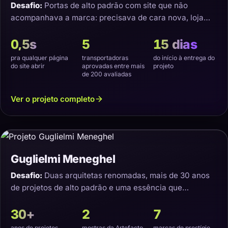
Desafio:
Portas de alto padrão com site que não
acompanhava a marca: precisava de cara nova, loja
virtual e transporte que não estragasse o produto.
0,5s
5
15 dias
pra qualquer página
transportadoras
do início à entrega do
do site abrir
aprovadas entre mais
projeto
de 200 avaliadas
Ver o projeto completo
Guglielmi Meneghel
Desafio:
Duas arquitetas renomadas, mais de 30 anos
de projetos de alto padrão e uma essência que
precisava virar um site com a cara delas.
30+
2
7
anos de projetos
mostras da Artefacto
marcas de prestígio