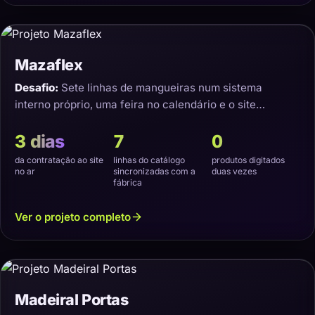
Mazaflex
Desafio:
Sete linhas de mangueiras num sistema
interno próprio, uma feira no calendário e o site
precisando nascer sincronizado.
3 dias
7
0
da contratação ao site
linhas do catálogo
produtos digitados
no ar
sincronizadas com a
duas vezes
fábrica
Ver o projeto completo
Madeiral Portas