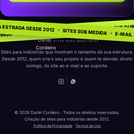
GÓCIO
SEM MO
✦
NA ESTRADA DESDE 2012
✦
PRESENÇA QUE DURA
✦
TO PARA INDÚSTRIAS
✦
SITES SOB MEDID
darleicordeiro
SITES PARA INDÚSTRIAS
Sites para indústrias que mostram o tamanho da sua estrutura.
Desde 2012, quem cria o seu projeto é quem te atende: direto
comigo, do site ao e-mail e ao suporte.
© 2026 Darlei Cordeiro · Todos os direitos reservados.
Criação de sites para indústrias desde 2012.
Política de Privacidade
·
Termos de Uso