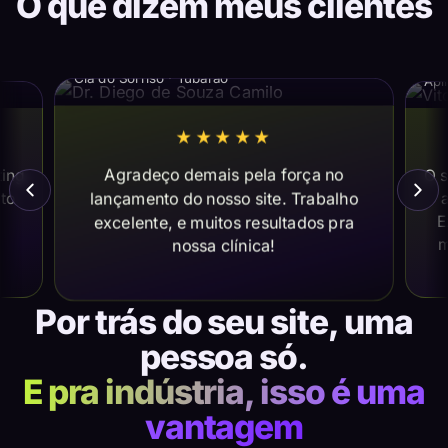
O que dizem meus clientes
Dr. Diego de Souza Camilo
Vi
Cia do Sorriso · Tubarão
Apl
★★★★★
Agradeço demais pela força no
ting
O s
lançamento do nosso site. Trabalho
ito
a
E
excelente, e muitos resultados pra
m
nossa clínica!
Por trás do seu site, uma
pessoa só.
E pra indústria, isso é uma
vantagem