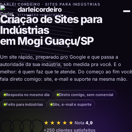
DARLEI CORDEIRO · SITES PARA INDÚSTRIAS
darleicordeiro
Criação de Sites para
SITES PARA INDÚSTRIAS
Indústrias
em Mogi Guaçu/SP
Um site rápido, preparado pro Google e que passa a
autoridade da sua indústria, sob medida pra você. E o
melhor: é quem faz que te atende. Do começo ao fim você
fala direto comigo: site, e-mail e suporte na mesma mão.
Resposta no mesmo dia
Direto comigo, sem comercial
Feito para indústrias
Site, e-mail e suporte
★★★★★
Nota
4,9
+250 clientes satisfeitos