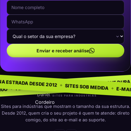
Enviar e receber análise
 NEGÓCIO
SEM MODE
✦
NA ESTRADA DESDE 2012
✦
PRESENÇA QUE DURA
✦
ARA INDÚSTRIAS
✦
SITES SOB ME
darleicordeiro
SITES PARA INDÚSTRIAS
Sites para indústrias que mostram o tamanho da sua estrutura.
Desde 2012, quem cria o seu projeto é quem te atende: direto
comigo, do site ao e-mail e ao suporte.