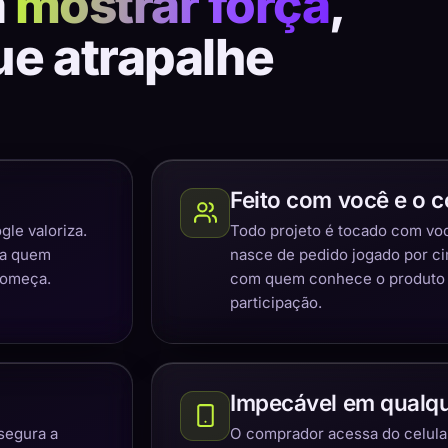
a
mostrar força
,
ue atrapalhe
Feito com você e o c
gle valoriza.
Todo projeto é tocado com você
ra quem
nasce de pedido jogado por c
começa.
com quem conhece o produto e
participação.
Impecável em qualqu
segura a
O comprador acessa do celular,