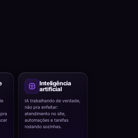
e
Inteligência
artificial
de
IA trabalhando de verdade,
não pra enfeitar:
 pra
atendimento no site,
scer
automações e tarefas
rodando sozinhas.