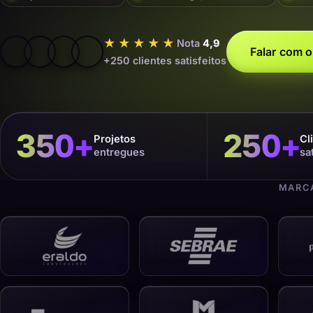
★★★★★
Nota
4,9
Falar com o
+250 clientes satisfeitos
350
+
250
+
Projetos
Cl
entregues
sa
MARCA