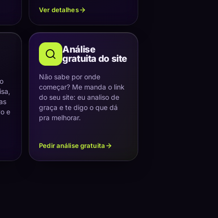
Ver detalhes
Análise
gratuita do site
Não sabe por onde
 o
começar? Me manda o link
sa,
do seu site: eu analiso de
as
graça e te digo o que dá
vo e
pra melhorar.
Pedir análise gratuita