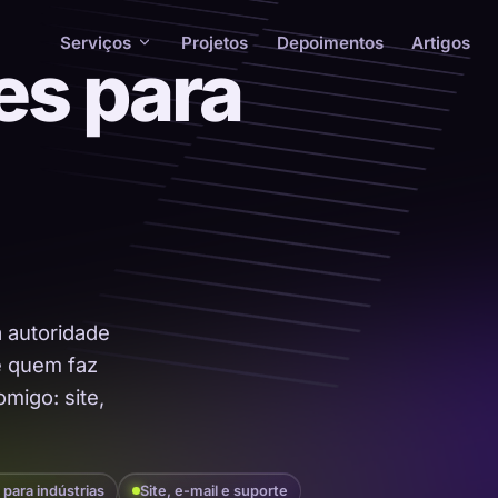
Serviços
Projetos
Depoimentos
Artigos
es para
a autoridade
 é quem faz
migo: site,
 para indústrias
Site, e-mail e suporte