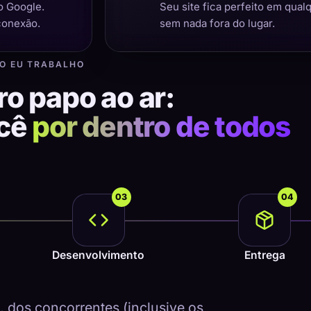
o Google.
Seu site fica perfeito em qual
conexão.
sem nada fora do lugar.
O EU TRABALHO
ro papo ao ar:
ocê
por dentro de todos
03
04
Desenvolvimento
Entrega
dos concorrentes (inclusive os