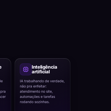
e
Inteligência
artificial
de
IA trabalhando de verdade,
não pra enfeitar:
 pra
atendimento no site,
scer
automações e tarefas
rodando sozinhas.