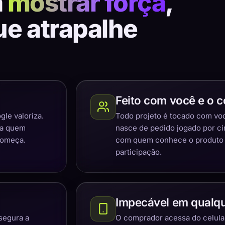
a
mostrar força
,
ue atrapalhe
Feito com você e o c
gle valoriza.
Todo projeto é tocado com você
ra quem
nasce de pedido jogado por c
começa.
com quem conhece o produto e
participação.
Impecável em qualqu
segura a
O comprador acessa do celular,