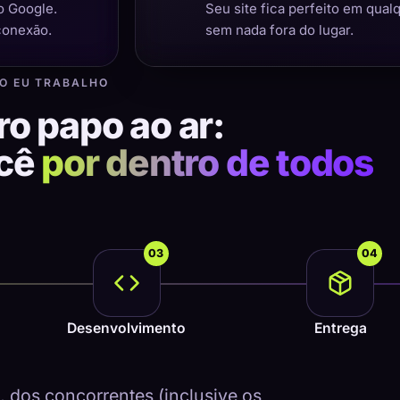
o Google.
Seu site fica perfeito em qual
conexão.
sem nada fora do lugar.
O EU TRABALHO
ro papo ao ar:
ocê
por dentro de todos
03
04
Desenvolvimento
Entrega
dos concorrentes (inclusive os