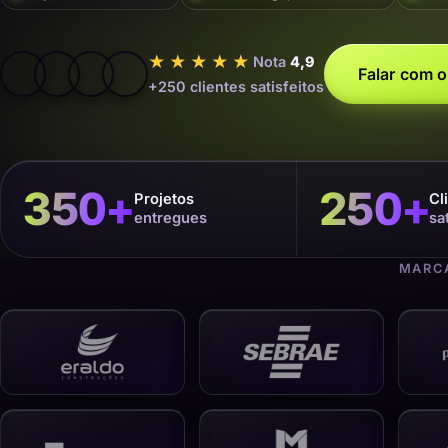
★★★★★
Nota
4,9
Falar com o
+250 clientes satisfeitos
350
+
250
+
Projetos
Cl
entregues
sa
MARCA