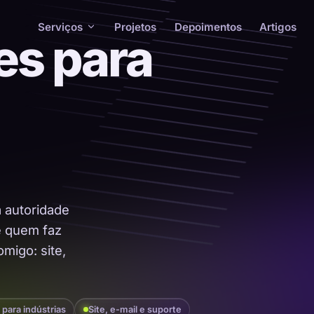
Serviços
Projetos
Depoimentos
Artigos
es para
a autoridade
 é quem faz
migo: site,
 para indústrias
Site, e-mail e suporte