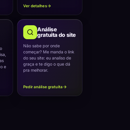
Ver detalhes
Análise
gratuita do site
Não sabe por onde
 o
começar? Me manda o link
sa,
do seu site: eu analiso de
as
graça e te digo o que dá
vo e
pra melhorar.
Pedir análise gratuita