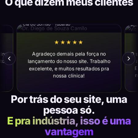
O que dizem meus clientes
Dr. Diego de Souza Camilo
Vi
Cia do Sorriso · Tubarão
Apl
★★★★★
Agradeço demais pela força no
ting
O s
lançamento do nosso site. Trabalho
ito
a
E
excelente, e muitos resultados pra
m
nossa clínica!
Por trás do seu site, uma
pessoa só.
E pra indústria, isso é uma
vantagem