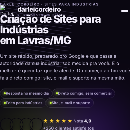
DARLEI CORDEIRO · SITES PARA INDÚSTRIAS
darleicordeiro
Criação de Sites para
SITES PARA INDÚSTRIAS
Indústrias
em Lavras/MG
Um site rápido, preparado pro Google e que passa a
autoridade da sua indústria, sob medida pra você. E o
melhor: é quem faz que te atende. Do começo ao fim você
fala direto comigo: site, e-mail e suporte na mesma mão.
Resposta no mesmo dia
Direto comigo, sem comercial
Feito para indústrias
Site, e-mail e suporte
★★★★★
Nota
4,9
+250 clientes satisfeitos