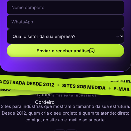
Enviar e receber análise
NEGÓCIO
SEM MOD
✦
NA ESTRADA DESDE 2012
✦
PRESENÇA QUE DURA
✦
 PARA INDÚSTRIAS
✦
SITES SOB MEDI
darleicordeiro
SITES PARA INDÚSTRIAS
Sites para indústrias que mostram o tamanho da sua estrutura.
Desde 2012, quem cria o seu projeto é quem te atende: direto
comigo, do site ao e-mail e ao suporte.