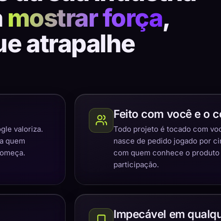
a
mostrar força
,
ue atrapalhe
Feito com você e o c
gle valoriza.
Todo projeto é tocado com você
ra quem
nasce de pedido jogado por c
começa.
com quem conhece o produto e
participação.
Impecável em qualqu