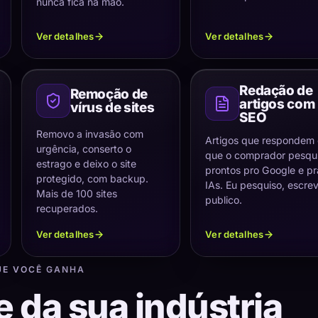
nunca fica na mão.
Ver detalhes
Ver detalhes
Redação de
Remoção de
artigos com
vírus de sites
SEO
Removo a invasão com
Artigos que respondem
urgência, conserto o
que o comprador pesqui
estrago e deixo o site
prontos pro Google e pr
protegido, com backup.
IAs. Eu pesquiso, escre
Mais de 100 sites
publico.
recuperados.
Ver detalhes
Ver detalhes
UE VOCÊ GANHA
e da sua indústria