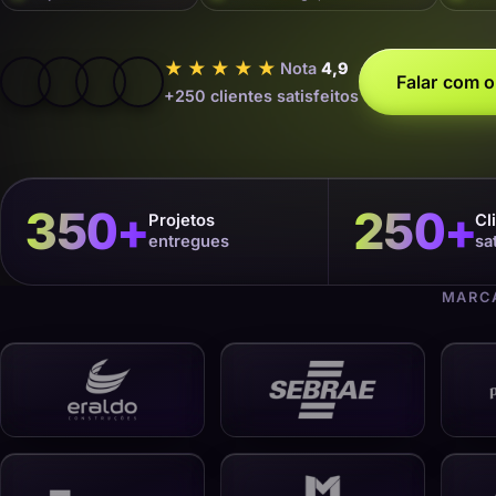
★★★★★
Nota
4,9
Falar com o
+250 clientes satisfeitos
350
+
250
+
Projetos
Cl
entregues
sa
MARCA