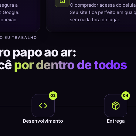
segura a
O comprador acessa do celular,
o Google.
Seu site fica perfeito em qual
conexão.
sem nada fora do lugar.
O EU TRABALHO
ro papo ao ar:
ocê
por dentro de todos
03
04
Desenvolvimento
Entrega