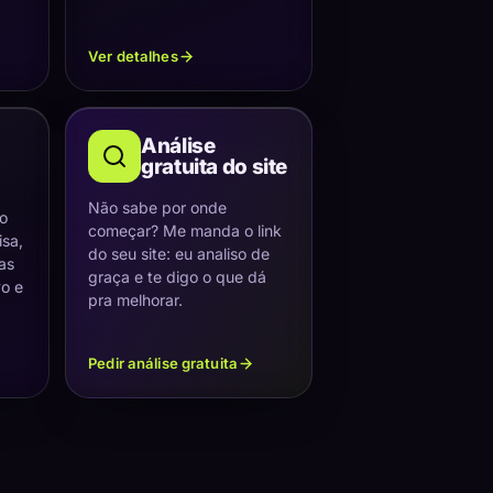
Ver detalhes
Análise
gratuita do site
Não sabe por onde
 o
começar? Me manda o link
sa,
do seu site: eu analiso de
as
graça e te digo o que dá
vo e
pra melhorar.
Pedir análise gratuita