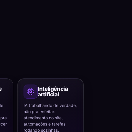
e
Inteligência
artificial
de
IA trabalhando de verdade,
não pra enfeitar:
 pra
atendimento no site,
scer
automações e tarefas
rodando sozinhas.