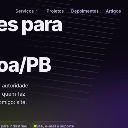
Serviços
Projetos
Depoimentos
Artigos
es para
oa/PB
a autoridade
 é quem faz
migo: site,
 para indústrias
Site, e-mail e suporte