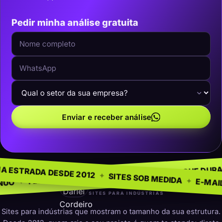
Pedir minha análise gratuita
Enviar e receber análise
 NEGÓCIO
SEM MODEL
✦
NA ESTRADA DESDE 2012
✦
PRESENÇA QUE DURA
✦
ARA INDÚSTRIAS
✦
SITES SOB ME
darleicordeiro
SITES PARA INDÚSTRIAS
Sites para indústrias que mostram o tamanho da sua estrutura.