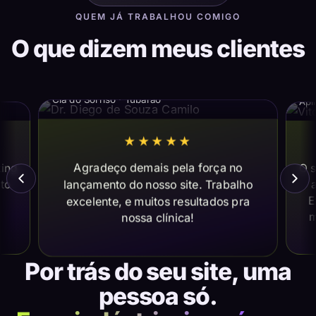
QUEM JÁ TRABALHOU COMIGO
O que dizem meus clientes
Dr. Diego de Souza Camilo
Vi
Cia do Sorriso · Tubarão
Apl
★★★★★
Agradeço demais pela força no
ting
O s
lançamento do nosso site. Trabalho
ito
a
E
excelente, e muitos resultados pra
m
nossa clínica!
Por trás do seu site, uma
pessoa só.