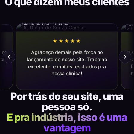
O que dizem meus clientes
Dr. Diego de Souza Camilo
Vi
Cia do Sorriso · Tubarão
Apl
★★★★★
Agradeço demais pela força no
ting
O s
lançamento do nosso site. Trabalho
ito
a
E
excelente, e muitos resultados pra
m
nossa clínica!
Por trás do seu site, uma
pessoa só.
E pra indústria, isso é uma
vantagem