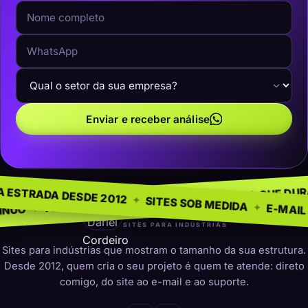
Enviar e receber análise
NEGÓCIO
SEM MODE
✦
NA ESTRADA DESDE 2012
✦
PRESENÇA QUE DURA
✦
PARA INDÚSTRIAS
✦
SITES SOB MED
darleicordeiro
SITES PARA INDÚSTRIAS
Sites para indústrias que mostram o tamanho da sua estrutura.
Desde 2012, quem cria o seu projeto é quem te atende: direto
comigo, do site ao e-mail e ao suporte.