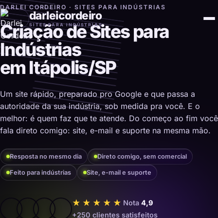
DARLEI CORDEIRO · SITES PARA INDÚSTRIAS
darleicordeiro
Criação de Sites para
SITES PARA INDÚSTRIAS
Indústrias
em Itápolis/SP
Um site rápido, preparado pro Google e que passa a
autoridade da sua indústria, sob medida pra você. E o
melhor: é quem faz que te atende. Do começo ao fim você
fala direto comigo: site, e-mail e suporte na mesma mão.
Resposta no mesmo dia
Direto comigo, sem comercial
Feito para indústrias
Site, e-mail e suporte
★★★★★
Nota
4,9
+250 clientes satisfeitos