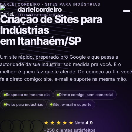
DARLEI CORDEIRO · SITES PARA INDÚSTRIAS
darleicordeiro
Criação de Sites para
SITES PARA INDÚSTRIAS
Indústrias
em Itanhaém/SP
Um site rápido, preparado pro Google e que passa a
autoridade da sua indústria, sob medida pra você. E o
melhor: é quem faz que te atende. Do começo ao fim você
fala direto comigo: site, e-mail e suporte na mesma mão.
Resposta no mesmo dia
Direto comigo, sem comercial
Feito para indústrias
Site, e-mail e suporte
★★★★★
Nota
4,9
+250 clientes satisfeitos