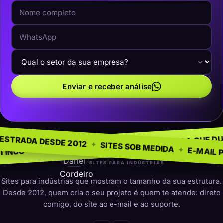
Enviar e receber análise
EGÓCIO
SEM MO
✦
NA ESTRADA DESDE 2012
✦
PRESENÇA QUE DURA
✦
O PARA INDÚSTRIAS
✦
SITES SOB MEDID
darleicordeiro
SITES PARA INDÚSTRIAS
Sites para indústrias que mostram o tamanho da sua estrutura.
Desde 2012, quem cria o seu projeto é quem te atende: direto
comigo, do site ao e-mail e ao suporte.