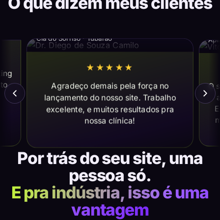
O que dizem meus clientes
Dr. Diego de Souza Camilo
Vi
Cia do Sorriso · Tubarão
Apl
★★★★★
ting
ito
Agradeço demais pela força no
O s
lançamento do nosso site. Trabalho
a
E
excelente, e muitos resultados pra
m
nossa clínica!
Por trás do seu site, uma
pessoa só.
E pra indústria, isso é uma
vantagem