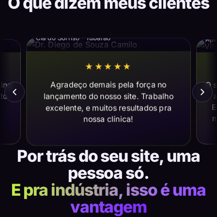
O que dizem meus clientes
Dr. Diego de Souza Camilo
Vi
Cia do Sorriso · Tubarão
Apl
★★★★★
Agradeço demais pela força no
ting
O s
lançamento do nosso site. Trabalho
ito
a
E
excelente, e muitos resultados pra
m
nossa clínica!
Por trás do seu site, uma
pessoa só.
E pra indústria, isso é uma
vantagem