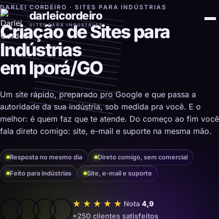
DARLEI CORDEIRO · SITES PARA INDÚSTRIAS
darleicordeiro
Criação de Sites para
SITES PARA INDÚSTRIAS
Indústrias
em Iporá/GO
Um site rápido, preparado pro Google e que passa a
autoridade da sua indústria, sob medida pra você. E o
melhor: é quem faz que te atende. Do começo ao fim você
fala direto comigo: site, e-mail e suporte na mesma mão.
Resposta no mesmo dia
Direto comigo, sem comercial
Feito para indústrias
Site, e-mail e suporte
★★★★★
Nota
4,9
+250 clientes satisfeitos