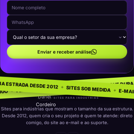
Enviar e receber análise
 NEGÓCIO
SEM MODE
✦
NA ESTRADA DESDE 2012
✦
PRESENÇA QUE DURA
✦
PARA INDÚSTRIAS
✦
SITES SOB MED
darleicordeiro
SITES PARA INDÚSTRIAS
Sites para indústrias que mostram o tamanho da sua estrutura.
Desde 2012, quem cria o seu projeto é quem te atende: direto
comigo, do site ao e-mail e ao suporte.