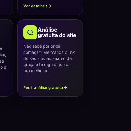
Ver detalhes
Análise
gratuita do site
Não sabe por onde
 o
começar? Me manda o link
sa,
do seu site: eu analiso de
as
graça e te digo o que dá
vo e
pra melhorar.
Pedir análise gratuita