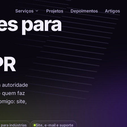
Serviços
Projetos
Depoimentos
Artigos
es para
PR
a autoridade
 é quem faz
migo: site,
 para indústrias
Site, e-mail e suporte