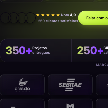
★★★★★
Nota
4,9
Falar com o
+250 clientes satisfeitos
350
+
250
+
Projetos
Cl
entregues
sa
MARCA