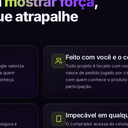
a
mostrar força
,
ue atrapalhe
Feito com você e o c
gle valoriza.
Todo projeto é tocado com você
ra quem
nasce de pedido jogado por c
começa.
com quem conhece o produto e
participação.
Impecável em qualqu
segura a
O comprador acessa do celular,