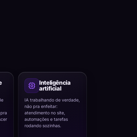
e
Inteligência
artificial
de
IA trabalhando de verdade,
não pra enfeitar:
 pra
atendimento no site,
scer
automações e tarefas
rodando sozinhas.