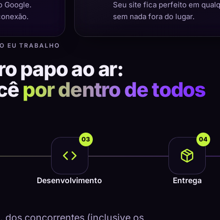
o Google.
Seu site fica perfeito em qual
conexão.
sem nada fora do lugar.
O EU TRABALHO
ro papo ao ar:
ocê
por dentro de todos
03
04
Desenvolvimento
Entrega
dos concorrentes (inclusive os