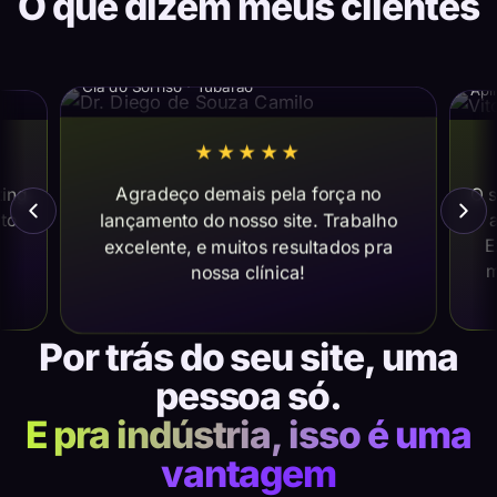
O que dizem meus clientes
Dr. Diego de Souza Camilo
Vi
Cia do Sorriso · Tubarão
Apl
★★★★★
Agradeço demais pela força no
ting
O s
lançamento do nosso site. Trabalho
ito
a
E
excelente, e muitos resultados pra
m
nossa clínica!
Por trás do seu site, uma
pessoa só.
E pra indústria, isso é uma
vantagem