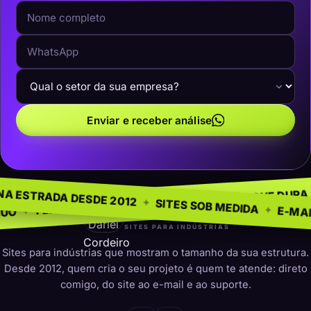
Enviar e receber análise
 NEGÓCIO
SEM MODEL
✦
NA ESTRADA DESDE 2012
✦
PRESENÇA QUE DURA
✦
ARA INDÚSTRIAS
✦
SITES SOB ME
darleicordeiro
SITES PARA INDÚSTRIAS
Sites para indústrias que mostram o tamanho da sua estrutura.
Desde 2012, quem cria o seu projeto é quem te atende: direto
comigo, do site ao e-mail e ao suporte.