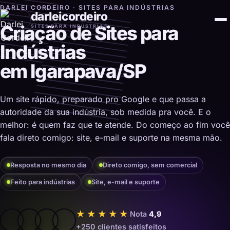
DARLEI CORDEIRO · SITES PARA INDÚSTRIAS
darleicordeiro
Criação de Sites para
SITES PARA INDÚSTRIAS
Indústrias
em Igarapava/SP
Um site rápido, preparado pro Google e que passa a
autoridade da sua indústria, sob medida pra você. E o
melhor: é quem faz que te atende. Do começo ao fim você
fala direto comigo: site, e-mail e suporte na mesma mão.
Resposta no mesmo dia
Direto comigo, sem comercial
Feito para indústrias
Site, e-mail e suporte
★★★★★
Nota
4,9
+250 clientes satisfeitos