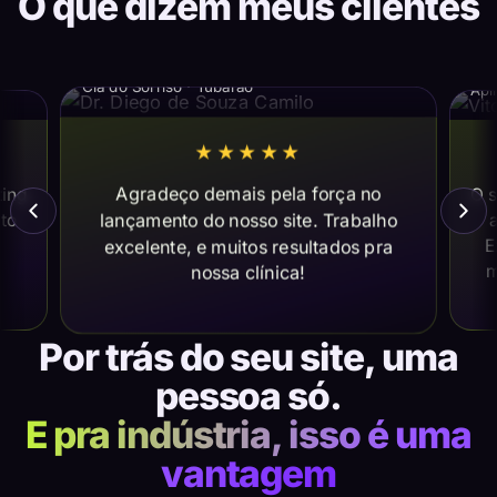
O que dizem meus clientes
Dr. Diego de Souza Camilo
Vi
Cia do Sorriso · Tubarão
Apl
★★★★★
Agradeço demais pela força no
ting
O s
lançamento do nosso site. Trabalho
ito
a
E
excelente, e muitos resultados pra
m
nossa clínica!
Por trás do seu site, uma
pessoa só.
E pra indústria, isso é uma
vantagem