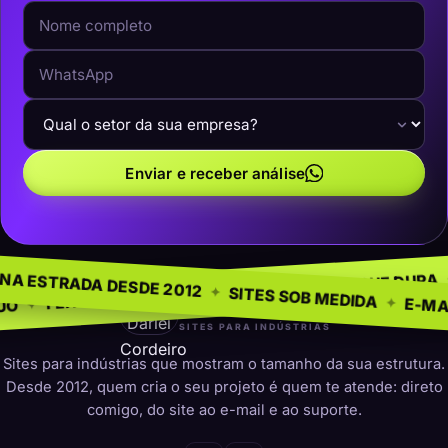
Enviar e receber análise
 NEGÓCIO
SEM MODEL
✦
NA ESTRADA DESDE 2012
✦
PRESENÇA QUE DURA
✦
ARA INDÚSTRIAS
✦
SITES SOB ME
darleicordeiro
SITES PARA INDÚSTRIAS
Sites para indústrias que mostram o tamanho da sua estrutura.
Desde 2012, quem cria o seu projeto é quem te atende: direto
comigo, do site ao e-mail e ao suporte.