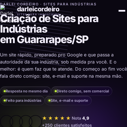
DARLEI CORDEIRO · SITES PARA INDÚSTRIAS
darleicordeiro
Criação de Sites para
SITES PARA INDÚSTRIAS
Indústrias
em Guararapes/SP
Um site rápido, preparado pro Google e que passa a
autoridade da sua indústria, sob medida pra você. E o
melhor: é quem faz que te atende. Do começo ao fim você
fala direto comigo: site, e-mail e suporte na mesma mão.
Resposta no mesmo dia
Direto comigo, sem comercial
Feito para indústrias
Site, e-mail e suporte
★★★★★
Nota
4,9
+250 clientes satisfeitos