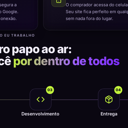
segura a
O comprador acessa do celular,
o Google.
Seu site fica perfeito em qual
conexão.
sem nada fora do lugar.
O EU TRABALHO
ro papo ao ar:
ocê
por dentro de todos
03
04
Desenvolvimento
Entrega