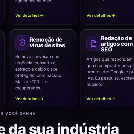
nunca fica na mão.
Ver detalhes
Ver detalhes
Redação de
Remoção de
artigos com
vírus de sites
SEO
Removo a invasão com
Artigos que respondem
urgência, conserto o
que o comprador pesqui
estrago e deixo o site
prontos pro Google e pr
protegido, com backup.
IAs. Eu pesquiso, escre
Mais de 100 sites
publico.
recuperados.
Ver detalhes
Ver detalhes
UE VOCÊ GANHA
e da sua indústria