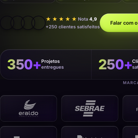
★★★★★
Nota
4,9
Falar com o
+250 clientes satisfeitos
350
+
250
+
Projetos
Cl
entregues
sa
MARCA