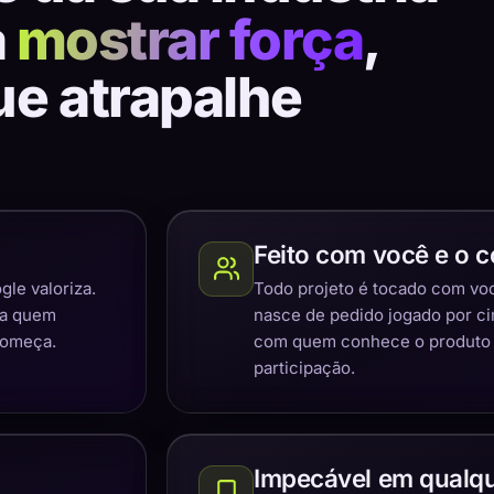
a
mostrar força
,
ue atrapalhe
Feito com você e o c
gle valoriza.
Todo projeto é tocado com você
ra quem
nasce de pedido jogado por c
começa.
com quem conhece o produto e
participação.
Impecável em qualqu