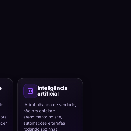
e
Inteligência
artificial
de
IA trabalhando de verdade,
não pra enfeitar:
 pra
atendimento no site,
scer
automações e tarefas
rodando sozinhas.