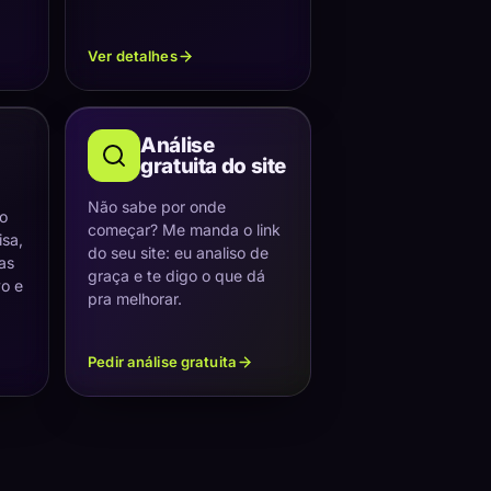
Ver detalhes
Análise
gratuita do site
Não sabe por onde
 o
começar? Me manda o link
sa,
do seu site: eu analiso de
as
graça e te digo o que dá
vo e
pra melhorar.
Pedir análise gratuita