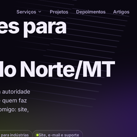
Serviços
Projetos
Depoimentos
Artigos
es para
do Norte/MT
a autoridade
 é quem faz
migo: site,
 para indústrias
Site, e-mail e suporte