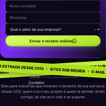
Enviar e receber análise
NEGÓCIO
SEM MODE
✦
NA ESTRADA DESDE 2012
✦
PRESENÇA QUE DURA
✦
PARA INDÚSTRIAS
✦
SITES SOB MED
darleicordeiro
SITES PARA INDÚSTRIAS
Sites para indústrias que mostram o tamanho da sua estrutura.
Desde 2012, quem cria o seu projeto é quem te atende: direto
comigo, do site ao e-mail e ao suporte.