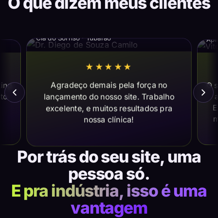
O que dizem meus clientes
Dr. Diego de Souza Camilo
Vi
Cia do Sorriso · Tubarão
Apl
★★★★★
Agradeço demais pela força no
ting
O s
lançamento do nosso site. Trabalho
ito
a
E
excelente, e muitos resultados pra
m
nossa clínica!
Por trás do seu site, uma
pessoa só.
E pra indústria, isso é uma
vantagem