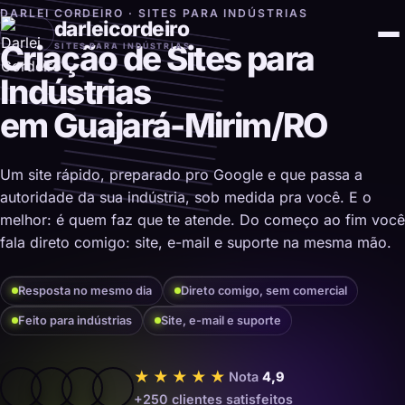
DARLEI CORDEIRO · SITES PARA INDÚSTRIAS
darleicordeiro
Criação de Sites para
SITES PARA INDÚSTRIAS
Indústrias
em Guajará-Mirim/RO
Um site rápido, preparado pro Google e que passa a
autoridade da sua indústria, sob medida pra você. E o
melhor: é quem faz que te atende. Do começo ao fim você
fala direto comigo: site, e-mail e suporte na mesma mão.
Resposta no mesmo dia
Direto comigo, sem comercial
Feito para indústrias
Site, e-mail e suporte
★★★★★
Nota
4,9
+250 clientes satisfeitos