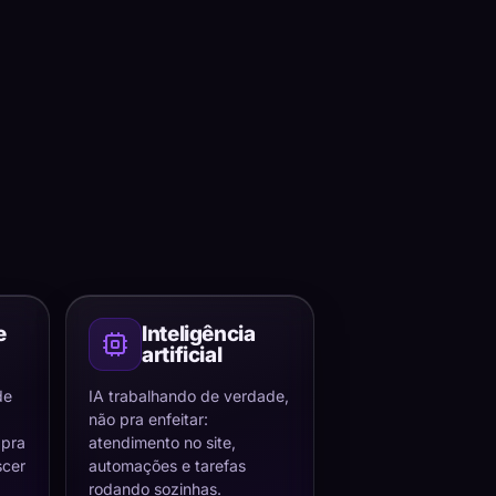
e
Inteligência
artificial
de
IA trabalhando de verdade,
não pra enfeitar:
 pra
atendimento no site,
scer
automações e tarefas
rodando sozinhas.