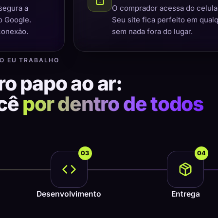
segura a
O comprador acessa do celular,
o Google.
Seu site fica perfeito em qual
conexão.
sem nada fora do lugar.
O EU TRABALHO
ro papo ao ar:
ocê
por dentro de todos
03
04
Desenvolvimento
Entrega