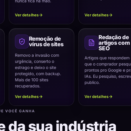
nunca fica na mão.
Ver detalhes
Ver detalhes
Redação de
Remoção de
artigos com
vírus de sites
SEO
Removo a invasão com
Artigos que respondem
urgência, conserto o
que o comprador pesqui
estrago e deixo o site
prontos pro Google e pr
protegido, com backup.
IAs. Eu pesquiso, escre
Mais de 100 sites
publico.
recuperados.
Ver detalhes
Ver detalhes
UE VOCÊ GANHA
e da sua indústria