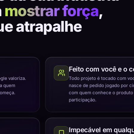
a
mostrar força
,
ue atrapalhe
Feito com você e o c
gle valoriza.
Todo projeto é tocado com você
ra quem
nasce de pedido jogado por c
começa.
com quem conhece o produto e
participação.
Impecável em qualqu