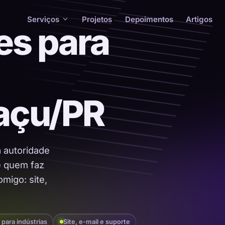
Serviços
Projetos
Depoimentos
Artigos
es para
uaçu/PR
a autoridade
 é quem faz
migo: site,
 para indústrias
Site, e-mail e suporte