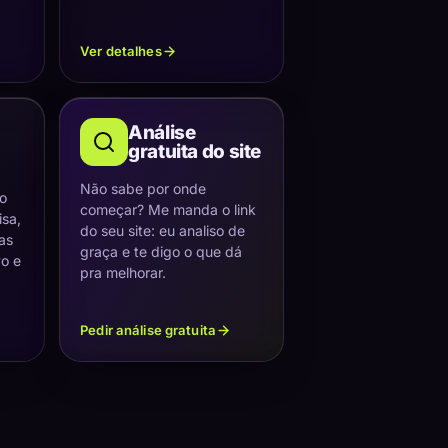
Ver detalhes
Análise
gratuita do site
Não sabe por onde
 o
começar? Me manda o link
sa,
do seu site: eu analiso de
as
graça e te digo o que dá
vo e
pra melhorar.
Pedir análise gratuita