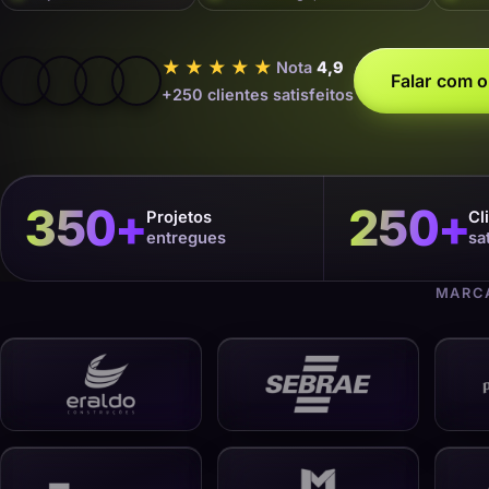
★★★★★
Nota
4,9
Falar com o
+250 clientes satisfeitos
350
+
250
+
Projetos
Cl
entregues
sa
MARCA