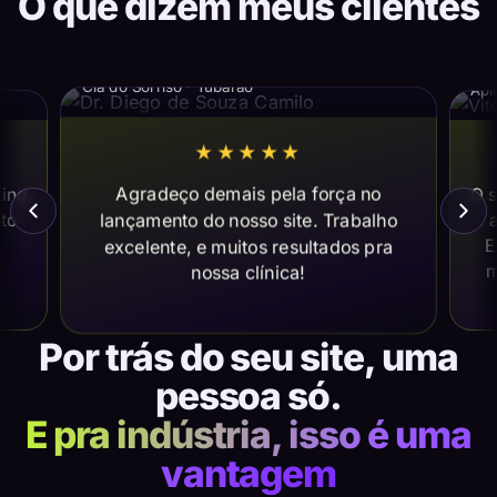
O que dizem meus clientes
Dr. Diego de Souza Camilo
Vi
Cia do Sorriso · Tubarão
Apl
★★★★★
Agradeço demais pela força no
ting
O s
lançamento do nosso site. Trabalho
ito
a
E
excelente, e muitos resultados pra
m
nossa clínica!
Por trás do seu site, uma
pessoa só.
E pra indústria, isso é uma
vantagem