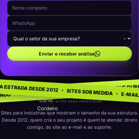
Enviar e receber análise
NEGÓCIO
SEM MODE
✦
NA ESTRADA DESDE 2012
✦
PRESENÇA QUE DURA
✦
PARA INDÚSTRIAS
✦
SITES SOB MED
darleicordeiro
SITES PARA INDÚSTRIAS
Sites para indústrias que mostram o tamanho da sua estrutura.
Desde 2012, quem cria o seu projeto é quem te atende: direto
comigo, do site ao e-mail e ao suporte.