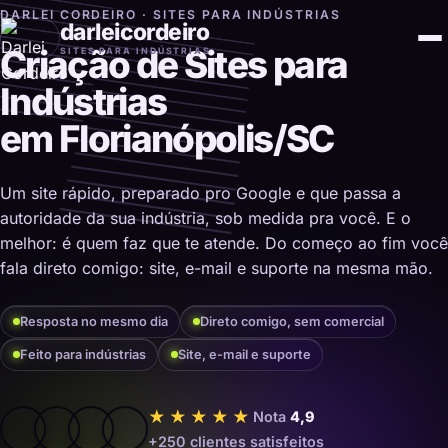
DARLEI CORDEIRO · SITES PARA INDÚSTRIAS
darleicordeiro
Criação de Sites para
SITES PARA INDÚSTRIAS
Indústrias
em Florianópolis/SC
Um site rápido, preparado pro Google e que passa a
autoridade da sua indústria, sob medida pra você. E o
melhor: é quem faz que te atende. Do começo ao fim você
fala direto comigo: site, e-mail e suporte na mesma mão.
Resposta no mesmo dia
Direto comigo, sem comercial
Feito para indústrias
Site, e-mail e suporte
★★★★★
Nota
4,9
+250 clientes satisfeitos