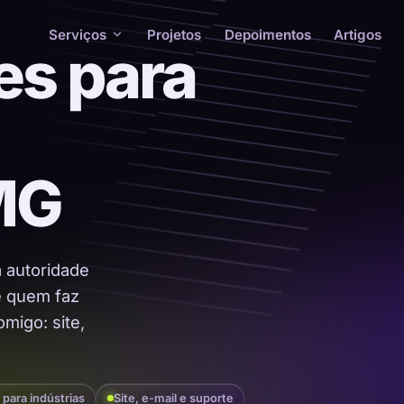
Serviços
Projetos
Depoimentos
Artigos
es para
MG
a autoridade
 é quem faz
migo: site,
 para indústrias
Site, e-mail e suporte