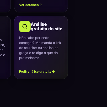
Ver detalhes
Análise
gratuita do site
Não sabe por onde
 o
começar? Me manda o link
sa,
do seu site: eu analiso de
as
graça e te digo o que dá
vo e
pra melhorar.
Pedir análise gratuita