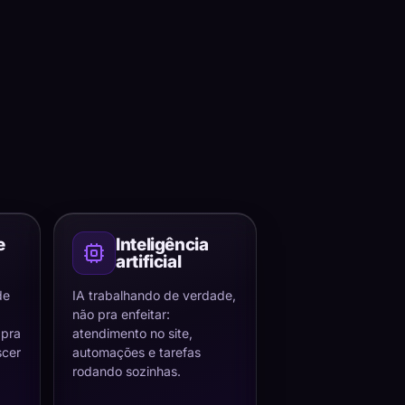
e
Inteligência
artificial
de
IA trabalhando de verdade,
não pra enfeitar:
 pra
atendimento no site,
scer
automações e tarefas
rodando sozinhas.