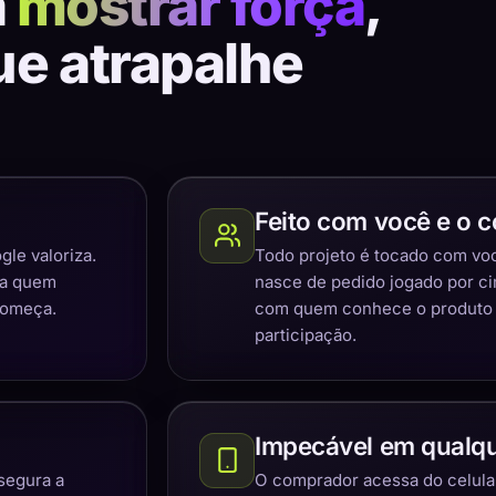
a
mostrar força
,
ue atrapalhe
Feito com você e o c
gle valoriza.
Todo projeto é tocado com você
ra quem
nasce de pedido jogado por c
começa.
com quem conhece o produto e
participação.
Impecável em qualqu
segura a
O comprador acessa do celular,