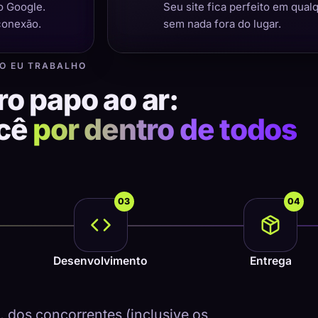
o Google.
Seu site fica perfeito em qual
conexão.
sem nada fora do lugar.
O EU TRABALHO
ro papo ao ar:
ocê
por dentro de todos
03
04
Desenvolvimento
Entrega
dos concorrentes (inclusive os