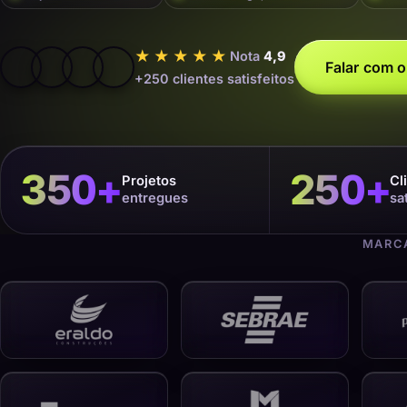
★★★★★
Nota
4,9
Falar com o
+250 clientes satisfeitos
350
+
250
+
Projetos
Cl
entregues
sa
MARCA