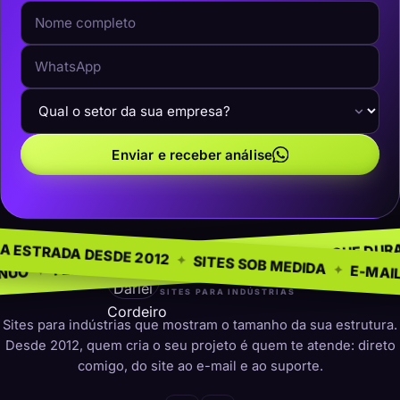
Enviar e receber análise
NEGÓCIO
SEM MODE
✦
NA ESTRADA DESDE 2012
✦
PRESENÇA QUE DURA
✦
PARA INDÚSTRIAS
✦
SITES SOB MED
darleicordeiro
SITES PARA INDÚSTRIAS
Sites para indústrias que mostram o tamanho da sua estrutura.
Desde 2012, quem cria o seu projeto é quem te atende: direto
comigo, do site ao e-mail e ao suporte.