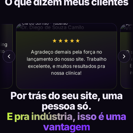
O que dizem meus clientes
Dr. Diego de Souza Camilo
Vi
Cia do Sorriso · Tubarão
Apl
★★★★★
ting
ito
Agradeço demais pela força no
O s
lançamento do nosso site. Trabalho
a
E
excelente, e muitos resultados pra
m
nossa clínica!
Por trás do seu site, uma
pessoa só.
E pra indústria, isso é uma
vantagem