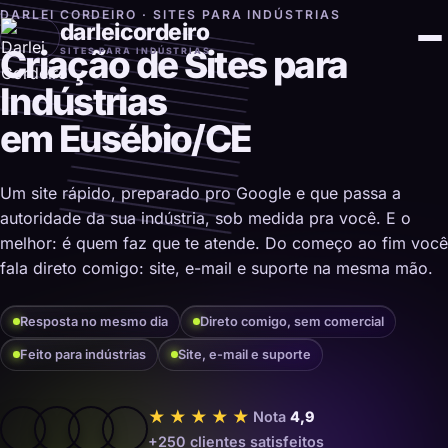
DARLEI CORDEIRO · SITES PARA INDÚSTRIAS
darleicordeiro
Criação de Sites para
SITES PARA INDÚSTRIAS
Indústrias
em Eusébio/CE
Um site rápido, preparado pro Google e que passa a
autoridade da sua indústria, sob medida pra você. E o
melhor: é quem faz que te atende. Do começo ao fim você
fala direto comigo: site, e-mail e suporte na mesma mão.
Resposta no mesmo dia
Direto comigo, sem comercial
Feito para indústrias
Site, e-mail e suporte
★★★★★
Nota
4,9
+250 clientes satisfeitos