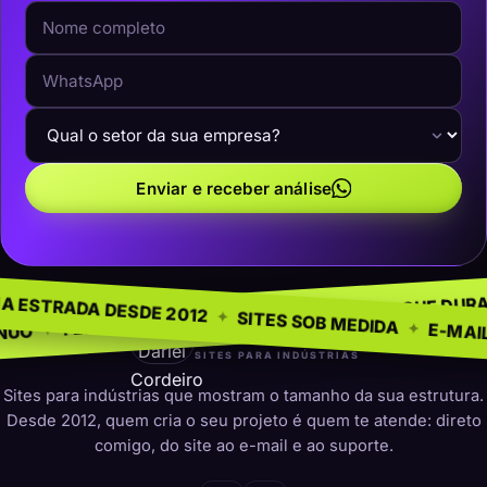
Enviar e receber análise
 NEGÓCIO
SEM MODE
✦
NA ESTRADA DESDE 2012
✦
PRESENÇA QUE DURA
✦
PARA INDÚSTRIAS
✦
SITES SOB MED
darleicordeiro
SITES PARA INDÚSTRIAS
Sites para indústrias que mostram o tamanho da sua estrutura.
Desde 2012, quem cria o seu projeto é quem te atende: direto
comigo, do site ao e-mail e ao suporte.