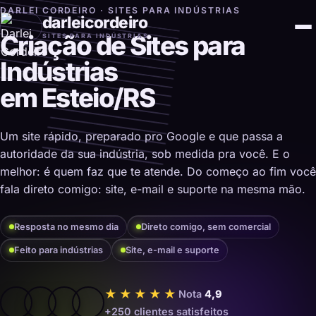
DARLEI CORDEIRO · SITES PARA INDÚSTRIAS
darleicordeiro
Criação de Sites para
SITES PARA INDÚSTRIAS
Indústrias
em Esteio/RS
Um site rápido, preparado pro Google e que passa a
autoridade da sua indústria, sob medida pra você. E o
melhor: é quem faz que te atende. Do começo ao fim você
fala direto comigo: site, e-mail e suporte na mesma mão.
Resposta no mesmo dia
Direto comigo, sem comercial
Feito para indústrias
Site, e-mail e suporte
★★★★★
Nota
4,9
+250 clientes satisfeitos