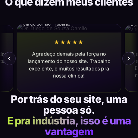
O que dizem meus clientes
Dr. Diego de Souza Camilo
Vi
Cia do Sorriso · Tubarão
Apl
★★★★★
Agradeço demais pela força no
ting
O s
lançamento do nosso site. Trabalho
ito
a
E
excelente, e muitos resultados pra
m
nossa clínica!
Por trás do seu site, uma
pessoa só.
E pra indústria, isso é uma
vantagem