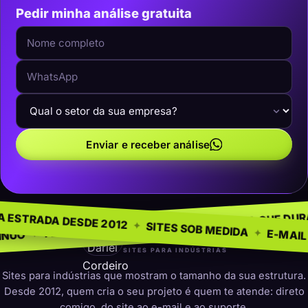
Pedir minha análise gratuita
Enviar e receber análise
NEGÓCIO
SEM MODE
✦
NA ESTRADA DESDE 2012
✦
PRESENÇA QUE DURA
✦
PARA INDÚSTRIAS
✦
SITES SOB MED
darleicordeiro
SITES PARA INDÚSTRIAS
Sites para indústrias que mostram o tamanho da sua estrutura.
Desde 2012, quem cria o seu projeto é quem te atende: direto
comigo, do site ao e-mail e ao suporte.