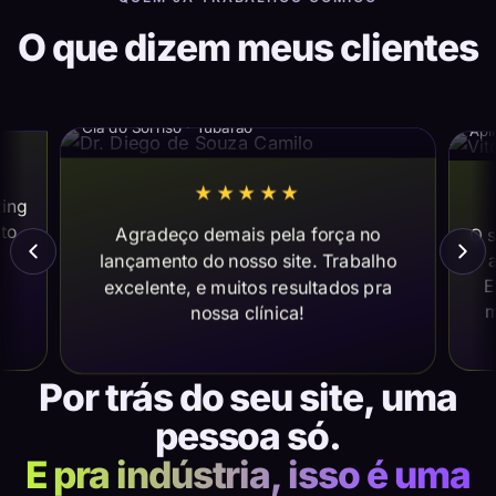
O que dizem meus clientes
Dr. Diego de Souza Camilo
Vi
Cia do Sorriso · Tubarão
Apl
★★★★★
ting
ito
Agradeço demais pela força no
O s
lançamento do nosso site. Trabalho
a
E
excelente, e muitos resultados pra
m
nossa clínica!
Por trás do seu site, uma
pessoa só.
E pra indústria, isso é uma