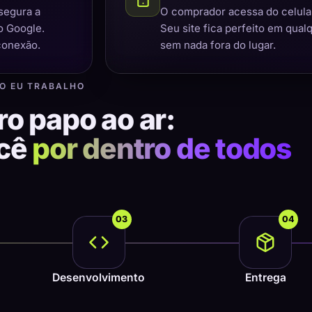
segura a
O comprador acessa do celular,
o Google.
Seu site fica perfeito em qual
conexão.
sem nada fora do lugar.
O EU TRABALHO
ro papo ao ar:
ocê
por dentro de todos
03
04
Desenvolvimento
Entrega