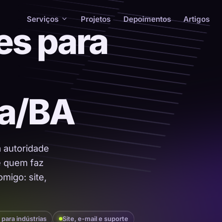
Serviços
Projetos
Depoimentos
Artigos
es para
la/BA
a autoridade
 é quem faz
migo: site,
 para indústrias
Site, e-mail e suporte