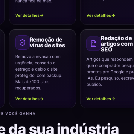
nunca fica na mão.
Ver detalhes
Ver detalhes
Redação de
Remoção de
artigos com
vírus de sites
SEO
Removo a invasão com
Artigos que respondem
urgência, conserto o
que o comprador pesqui
estrago e deixo o site
prontos pro Google e pr
protegido, com backup.
IAs. Eu pesquiso, escre
Mais de 100 sites
publico.
recuperados.
Ver detalhes
Ver detalhes
UE VOCÊ GANHA
e da sua indústria