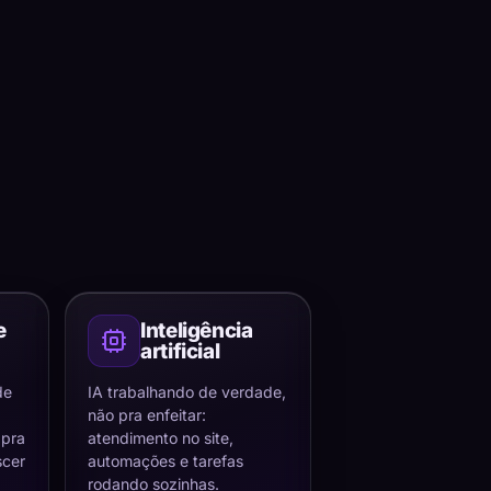
e
Inteligência
artificial
de
IA trabalhando de verdade,
não pra enfeitar:
 pra
atendimento no site,
scer
automações e tarefas
rodando sozinhas.