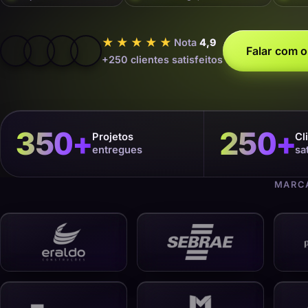
★★★★★
Nota
4,9
Falar com o
+250 clientes satisfeitos
350
+
250
+
Projetos
Cl
entregues
sa
MARCA