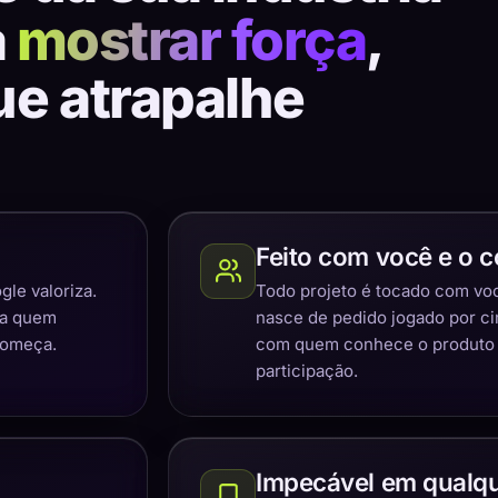
a
mostrar força
,
ue atrapalhe
Feito com você e o c
gle valoriza.
Todo projeto é tocado com você
ra quem
nasce de pedido jogado por c
começa.
com quem conhece o produto e
participação.
Impecável em qualqu