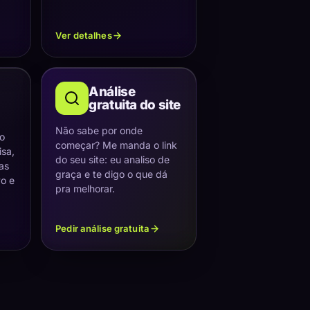
Ver detalhes
Análise
gratuita do site
Não sabe por onde
 o
começar? Me manda o link
sa,
do seu site: eu analiso de
as
graça e te digo o que dá
vo e
pra melhorar.
Pedir análise gratuita