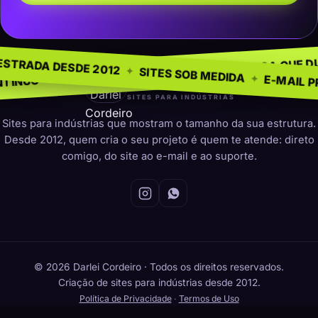
ÓCIO
SEM 
✦
NA ESTRADA DESDE 2012
✦
PRESENÇA QUE DURA
✦
ITO PARA INDÚSTRIAS
✦
SITES SOB MEDIDA
darleicordeiro
SITES PARA INDÚSTRIAS
Sites para indústrias que mostram o tamanho da sua estrutura.
Desde 2012, quem cria o seu projeto é quem te atende: direto
comigo, do site ao e-mail e ao suporte.
© 2026 Darlei Cordeiro · Todos os direitos reservados.
Criação de sites para indústrias desde 2012.
Política de Privacidade
·
Termos de Uso