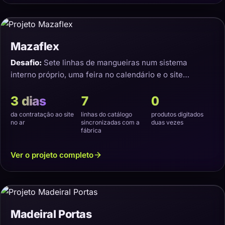
Mazaflex
Desafio:
Sete linhas de mangueiras num sistema
interno próprio, uma feira no calendário e o site
precisando nascer sincronizado.
3 dias
7
0
da contratação ao site
linhas do catálogo
produtos digitados
no ar
sincronizadas com a
duas vezes
fábrica
Ver o projeto completo
Madeiral Portas