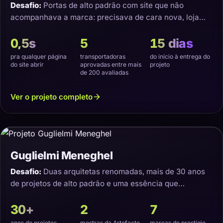
Desafio:
Portas de alto padrão com site que não
acompanhava a marca: precisava de cara nova, loja
virtual e transporte que não estragasse o produto.
0,5s
5
15 dias
pra qualquer página
transportadoras
do início à entrega do
do site abrir
aprovadas entre mais
projeto
de 200 avaliadas
Ver o projeto completo
Guglielmi Meneghel
Desafio:
Duas arquitetas renomadas, mais de 30 anos
de projetos de alto padrão e uma essência que
precisava virar um site com a cara delas.
30+
2
7
anos de projetos
mostras da Artefacto
marcas de prestígio