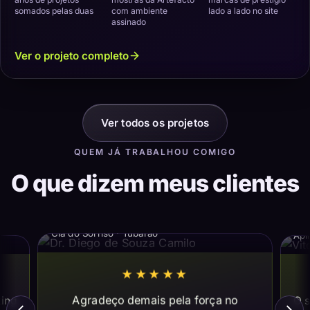
somados pelas duas
com ambiente
lado a lado no site
assinado
Ver o projeto completo
Ver todos os projetos
QUEM JÁ TRABALHOU COMIGO
O que dizem meus clientes
Dr. Diego de Souza Camilo
Vi
Cia do Sorriso · Tubarão
Apl
★★★★★
Agradeço demais pela força no
ting
O s