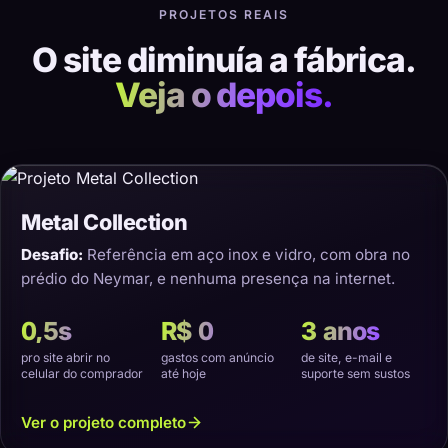
PROJETOS REAIS
O site diminuía a fábrica.
Veja o depois.
Metal Collection
Desafio:
Referência em aço inox e vidro, com obra no
prédio do Neymar, e nenhuma presença na internet.
0,5s
R$ 0
3 anos
pro site abrir no
gastos com anúncio
de site, e-mail e
celular do comprador
até hoje
suporte sem sustos
Ver o projeto completo