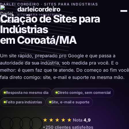
DARLEI CORDEIRO · SITES PARA INDÚSTRIAS
darleicordeiro
Criação de Sites para
SITES PARA INDÚSTRIAS
Indústrias
em Coroatá/MA
Um site rápido, preparado pro Google e que passa a
autoridade da sua indústria, sob medida pra você. E o
melhor: é quem faz que te atende. Do começo ao fim você
fala direto comigo: site, e-mail e suporte na mesma mão.
Resposta no mesmo dia
Direto comigo, sem comercial
Feito para indústrias
Site, e-mail e suporte
★★★★★
Nota
4,9
+250 clientes satisfeitos