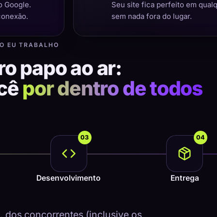
o Google.
Seu site fica perfeito em qual
conexão.
sem nada fora do lugar.
O EU TRABALHO
ro papo ao ar:
ocê
por dentro de todos
03
04
Desenvolvimento
Entrega
dos concorrentes (inclusive os