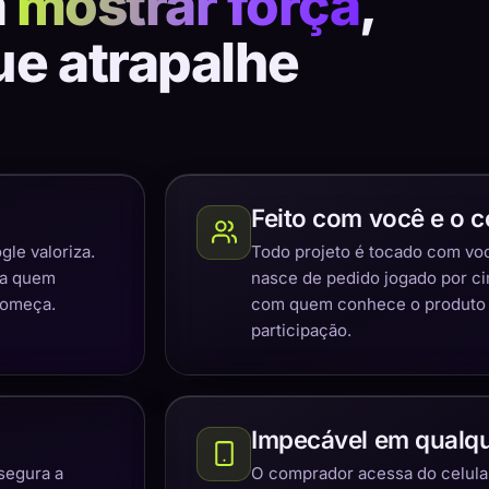
a
mostrar força
,
ue atrapalhe
Feito com você e o c
gle valoriza.
Todo projeto é tocado com você
ra quem
nasce de pedido jogado por c
começa.
com quem conhece o produto e
participação.
Impecável em qualqu
segura a
O comprador acessa do celular,