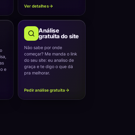
Ver detalhes
Análise
gratuita do site
Não sabe por onde
 o
começar? Me manda o link
sa,
do seu site: eu analiso de
as
graça e te digo o que dá
vo e
pra melhorar.
Pedir análise gratuita