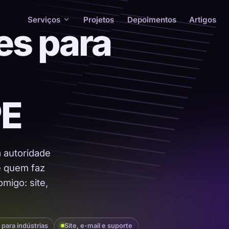
Serviços
Projetos
Depoimentos
Artigos
es para
PE
a autoridade
 é quem faz
migo: site,
 para indústrias
Site, e-mail e suporte