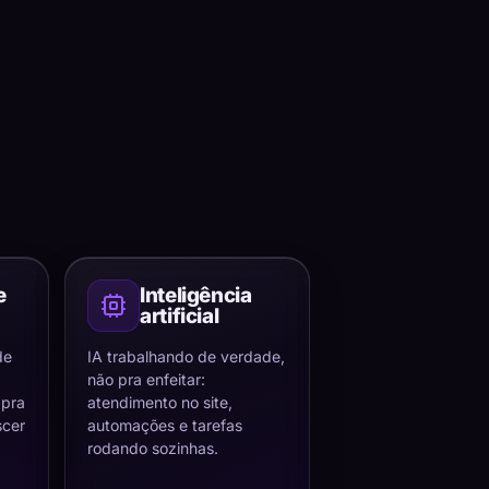
e
Inteligência
artificial
de
IA trabalhando de verdade,
não pra enfeitar:
 pra
atendimento no site,
scer
automações e tarefas
rodando sozinhas.