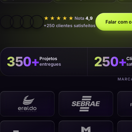
★★★★★
Nota
4,9
Falar com o
+250 clientes satisfeitos
350
+
250
+
Projetos
Cl
entregues
sa
MARCA