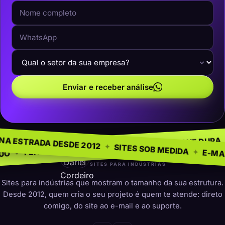
Enviar e receber análise
 NEGÓCIO
SEM MODE
✦
NA ESTRADA DESDE 2012
✦
PRESENÇA QUE DURA
✦
PARA INDÚSTRIAS
✦
SITES SOB MED
darleicordeiro
SITES PARA INDÚSTRIAS
Sites para indústrias que mostram o tamanho da sua estrutura.
Desde 2012, quem cria o seu projeto é quem te atende: direto
comigo, do site ao e-mail e ao suporte.