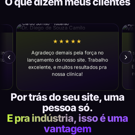
O que dizem meus clientes
Dr. Diego de Souza Camilo
Vi
Cia do Sorriso · Tubarão
Apl
★★★★★
Agradeço demais pela força no
ting
O s
lançamento do nosso site. Trabalho
ito
a
E
excelente, e muitos resultados pra
m
nossa clínica!
Por trás do seu site, uma
pessoa só.
E pra indústria, isso é uma
vantagem