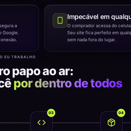
Impecável em qualqu
segura a
O comprador acessa do celular,
o Google.
Seu site fica perfeito em qual
conexão.
sem nada fora do lugar.
O EU TRABALHO
ro papo ao ar:
ocê
por dentro de todos
03
04