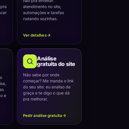
não pra enfeitar:
 pra
atendimento no site,
scer
automações e tarefas
rodando sozinhas.
Ver detalhes
Análise
gratuita do site
Não sabe por onde
 o
começar? Me manda o link
sa,
do seu site: eu analiso de
as
graça e te digo o que dá
vo e
pra melhorar.
Pedir análise gratuita