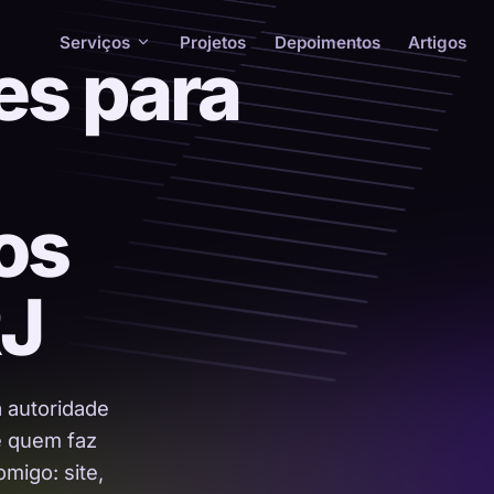
Serviços
Projetos
Depoimentos
Artigos
es para
os
RJ
a autoridade
 é quem faz
migo: site,