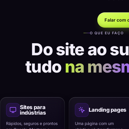
Falar com o
O QUE EU FAÇO
Do site ao s
tudo
na mes
Sites para
Landing pages
indústrias
Rápidos, seguros e prontos
Uma página com um