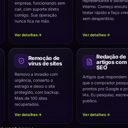
representante e sistema
empresa, funcionando sem
interno. Começo enxuto
cair, com suporte direto
testar rápido e faço cre
comigo. Sua operação
sem desperdício.
nunca fica na mão.
Ver detalhes
Ver detalhes
Redação de
Remoção de
artigos com
vírus de sites
SEO
Removo a invasão com
Artigos que respondem
urgência, conserto o
que o comprador pesqui
estrago e deixo o site
prontos pro Google e pr
protegido, com backup.
IAs. Eu pesquiso, escre
Mais de 100 sites
publico.
recuperados.
Ver detalhes
Ver detalhes