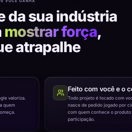
UE VOCÊ GANHA
e da sua indústria
a
mostrar força
,
ue atrapalhe
Feito com você e o c
gle valoriza.
Todo projeto é tocado com você
ra quem
nasce de pedido jogado por c
começa.
com quem conhece o produto e
participação.