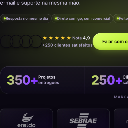
e-mail e suporte na mesma mão.
Resposta no mesmo dia
Direto comigo, sem comercial
Feito
★★★★★
Nota
4,9
Falar com o
+250 clientes satisfeitos
350
+
250
+
Projetos
Cl
entregues
sa
MARCA