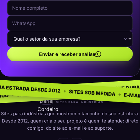
Enviar e receber análise
 NEGÓCIO
SEM MODE
✦
NA ESTRADA DESDE 2012
✦
PRESENÇA QUE DURA
✦
ARA INDÚSTRIAS
✦
SITES SOB MED
darleicordeiro
SITES PARA INDÚSTRIAS
Sites para indústrias que mostram o tamanho da sua estrutura.
Desde 2012, quem cria o seu projeto é quem te atende: direto
comigo, do site ao e-mail e ao suporte.