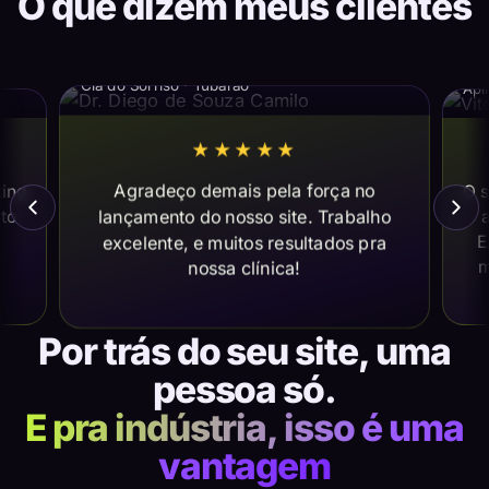
O que dizem meus clientes
Dr. Diego de Souza Camilo
Vi
Cia do Sorriso · Tubarão
Apl
★★★★★
Agradeço demais pela força no
ting
O s
lançamento do nosso site. Trabalho
ito
a
E
excelente, e muitos resultados pra
m
nossa clínica!
Por trás do seu site, uma
pessoa só.
E pra indústria, isso é uma
vantagem