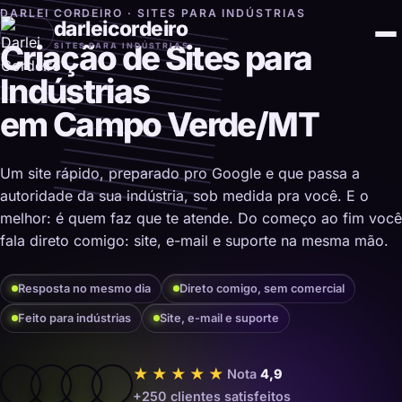
DARLEI CORDEIRO · SITES PARA INDÚSTRIAS
darleicordeiro
Criação de Sites para
SITES PARA INDÚSTRIAS
Indústrias
em Campo Verde/MT
Um site rápido, preparado pro Google e que passa a
autoridade da sua indústria, sob medida pra você. E o
melhor: é quem faz que te atende. Do começo ao fim você
fala direto comigo: site, e-mail e suporte na mesma mão.
Resposta no mesmo dia
Direto comigo, sem comercial
Feito para indústrias
Site, e-mail e suporte
★★★★★
Nota
4,9
+250 clientes satisfeitos