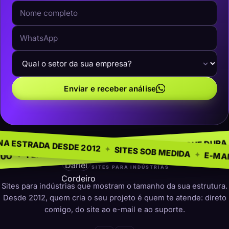
Enviar e receber análise
O NEGÓCIO
SEM MODEL
✦
NA ESTRADA DESDE 2012
✦
PRESENÇA QUE DURA
✦
ARA INDÚSTRIAS
✦
SITES SOB ME
darleicordeiro
SITES PARA INDÚSTRIAS
Sites para indústrias que mostram o tamanho da sua estrutura.
Desde 2012, quem cria o seu projeto é quem te atende: direto
comigo, do site ao e-mail e ao suporte.