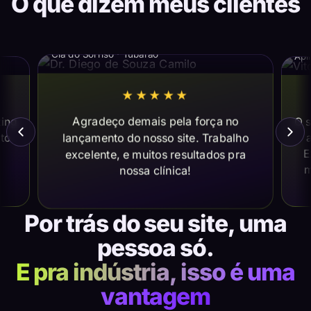
O que dizem meus clientes
Dr. Diego de Souza Camilo
Vi
Cia do Sorriso · Tubarão
Apl
★★★★★
Agradeço demais pela força no
ting
O s
lançamento do nosso site. Trabalho
ito
a
E
excelente, e muitos resultados pra
m
nossa clínica!
Por trás do seu site, uma
pessoa só.
E pra indústria, isso é uma
vantagem