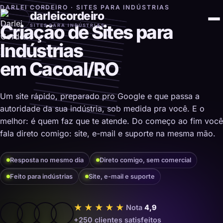
DARLEI CORDEIRO · SITES PARA INDÚSTRIAS
darleicordeiro
Criação de Sites para
SITES PARA INDÚSTRIAS
Indústrias
em Cacoal/RO
Um site rápido, preparado pro Google e que passa a
autoridade da sua indústria, sob medida pra você. E o
melhor: é quem faz que te atende. Do começo ao fim você
fala direto comigo: site, e-mail e suporte na mesma mão.
Resposta no mesmo dia
Direto comigo, sem comercial
Feito para indústrias
Site, e-mail e suporte
★★★★★
Nota
4,9
+250 clientes satisfeitos