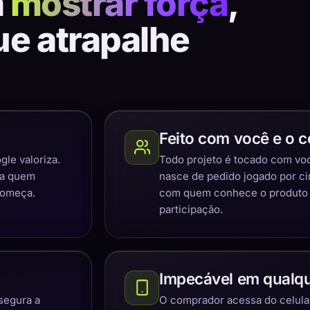
a
mostrar força
,
ue atrapalhe
Feito com você e o c
gle valoriza.
Todo projeto é tocado com você
ra quem
nasce de pedido jogado por c
começa.
com quem conhece o produto e
participação.
Impecável em qualqu
segura a
O comprador acessa do celular,