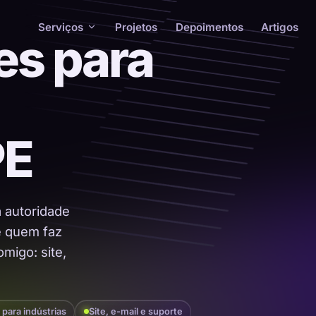
Serviços
Projetos
Depoimentos
Artigos
es para
PE
a autoridade
 é quem faz
migo: site,
 para indústrias
Site, e-mail e suporte