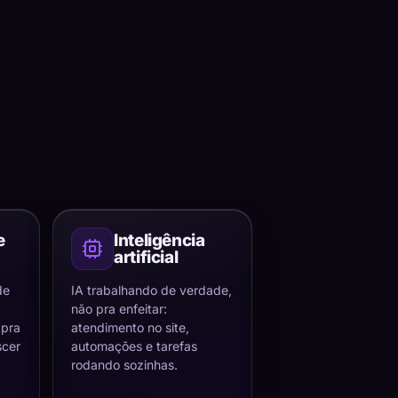
e
Inteligência
artificial
de
IA trabalhando de verdade,
não pra enfeitar:
 pra
atendimento no site,
scer
automações e tarefas
rodando sozinhas.