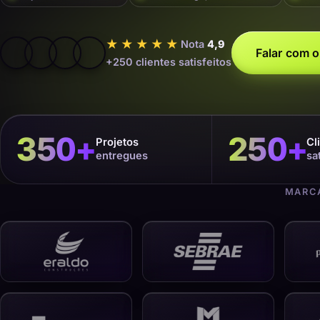
★★★★★
Nota
4,9
Falar com o
+250 clientes satisfeitos
350
+
250
+
Projetos
Cl
entregues
sa
MARCA