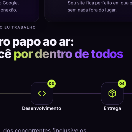
o Google.
Seu site fica perfeito em qual
conexão.
sem nada fora do lugar.
O EU TRABALHO
ro papo ao ar:
ocê
por dentro de todos
03
04
Desenvolvimento
Entrega
dos concorrentes (inclusive os