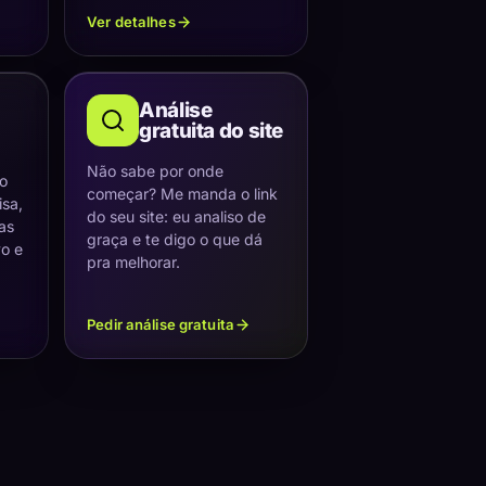
Ver detalhes
Análise
gratuita do site
Não sabe por onde
 o
começar? Me manda o link
sa,
do seu site: eu analiso de
as
graça e te digo o que dá
vo e
pra melhorar.
Pedir análise gratuita