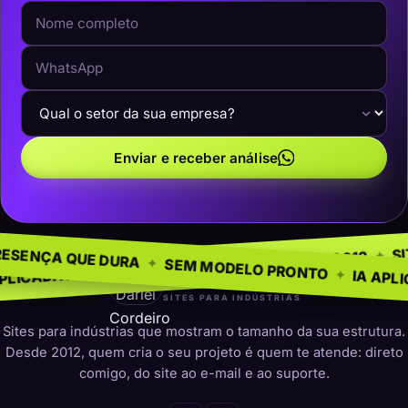
Enviar e receber análise
ÚSTRIAS
SITES SOB MEDI
✦
PRESENÇA QUE DURA
✦
NA ESTRADA DESDE 2012
✦
SEM MODELO PRON
✦
EGÓCIO
darleicordeiro
SITES PARA INDÚSTRIAS
Sites para indústrias que mostram o tamanho da sua estrutura.
Desde 2012, quem cria o seu projeto é quem te atende: direto
comigo, do site ao e-mail e ao suporte.