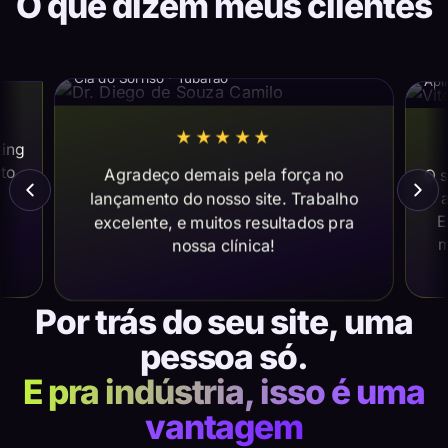
O que dizem meus clientes
Dr. Diego de Souza Camilo
Vi
Cia do Sorriso · Tubarão
Apl
★★★★★
ting
ito
Agradeço demais pela força no
O s
lançamento do nosso site. Trabalho
a
E
excelente, e muitos resultados pra
m
nossa clínica!
Por trás do seu site, uma
pessoa só.
E pra indústria, isso é uma
vantagem