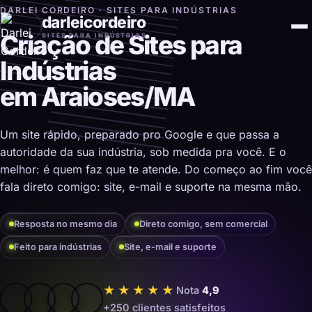
DARLEI CORDEIRO · SITES PARA INDÚSTRIAS
darleicordeiro
Criação de Sites para
SITES PARA INDÚSTRIAS
Indústrias
em Araioses/MA
Um site rápido, preparado pro Google e que passa a
autoridade da sua indústria, sob medida pra você. E o
melhor: é quem faz que te atende. Do começo ao fim você
fala direto comigo: site, e-mail e suporte na mesma mão.
Resposta no mesmo dia
Direto comigo, sem comercial
Feito para indústrias
Site, e-mail e suporte
★★★★★
Nota
4,9
+250 clientes satisfeitos