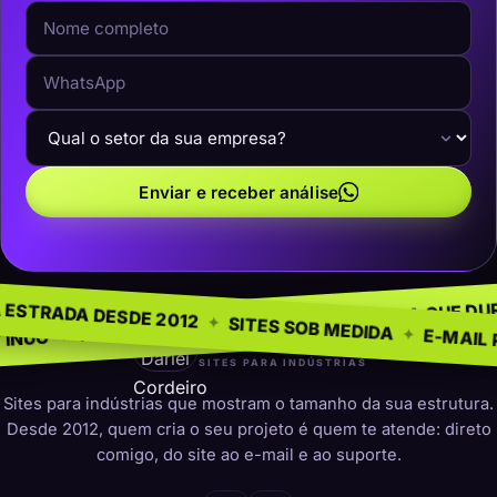
Enviar e receber análise
EGÓCIO
SEM MO
✦
NA ESTRADA DESDE 2012
✦
PRESENÇA QUE DURA
✦
O PARA INDÚSTRIAS
✦
SITES SOB MEDID
darleicordeiro
SITES PARA INDÚSTRIAS
Sites para indústrias que mostram o tamanho da sua estrutura.
Desde 2012, quem cria o seu projeto é quem te atende: direto
comigo, do site ao e-mail e ao suporte.