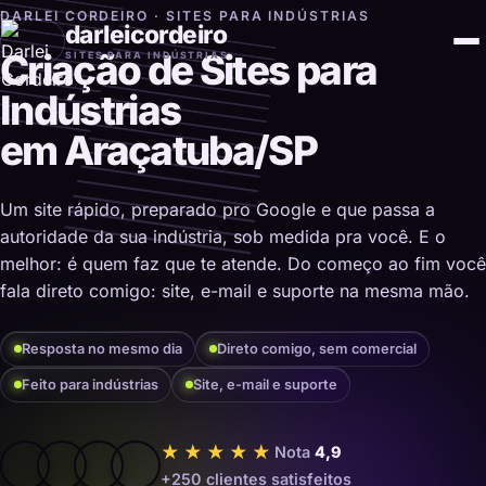
DARLEI CORDEIRO · SITES PARA INDÚSTRIAS
darleicordeiro
Criação de Sites para
SITES PARA INDÚSTRIAS
Indústrias
em Araçatuba/SP
Um site rápido, preparado pro Google e que passa a
autoridade da sua indústria, sob medida pra você. E o
melhor: é quem faz que te atende. Do começo ao fim você
fala direto comigo: site, e-mail e suporte na mesma mão.
Resposta no mesmo dia
Direto comigo, sem comercial
Feito para indústrias
Site, e-mail e suporte
★★★★★
Nota
4,9
+250 clientes satisfeitos