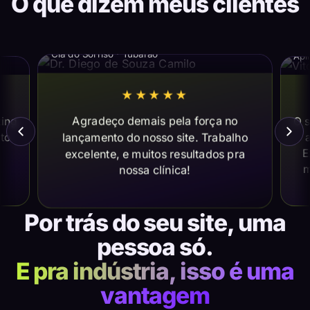
O que dizem meus clientes
Dr. Diego de Souza Camilo
Vi
Cia do Sorriso · Tubarão
Apl
★★★★★
Agradeço demais pela força no
ting
O s
lançamento do nosso site. Trabalho
ito
a
E
excelente, e muitos resultados pra
m
nossa clínica!
Por trás do seu site, uma
pessoa só.
E pra indústria, isso é uma
vantagem