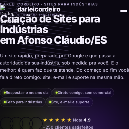
DARLEI CORDEIRO · SITES PARA INDÚSTRIAS
darleicordeiro
Criação de Sites para
SITES PARA INDÚSTRIAS
Indústrias
em Afonso Cláudio/ES
Um site rápido, preparado pro Google e que passa a
autoridade da sua indústria, sob medida pra você. E o
melhor: é quem faz que te atende. Do começo ao fim você
fala direto comigo: site, e-mail e suporte na mesma mão.
Resposta no mesmo dia
Direto comigo, sem comercial
Feito para indústrias
Site, e-mail e suporte
★★★★★
Nota
4,9
+250 clientes satisfeitos