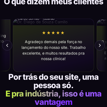
O que dizem meus clientes
Dr. Diego de Souza Camilo
Vi
Cia do Sorriso · Tubarão
Apl
★★★★★
ting
ito
Agradeço demais pela força no
O s
lançamento do nosso site. Trabalho
a
E
excelente, e muitos resultados pra
m
nossa clínica!
Por trás do seu site, uma
pessoa só.
E pra indústria, isso é uma
vantagem