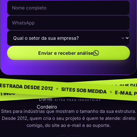
Enviar e receber análise
EGÓCIO
SEM MO
✦
NA ESTRADA DESDE 2012
✦
PRESENÇA QUE DURA
✦
O PARA INDÚSTRIAS
✦
SITES SOB MEDID
darleicordeiro
SITES PARA INDÚSTRIAS
Sites para indústrias que mostram o tamanho da sua estrutura.
Desde 2012, quem cria o seu projeto é quem te atende: direto
comigo, do site ao e-mail e ao suporte.